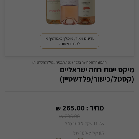
עדינים מאוד, מומלץ כאפרטיף או
למנה ראשונה
התמונה להמחשה בלבד (שנת הבציר עלולה להשתנות)
מיקס יינות רוזה ישראליים
(קסטל/כישור/פלדשטיין)
מחיר :
265.00
₪
₪
295.00
11.78 שקל ל 100 מ"ל
85 קל' ל-100 מל