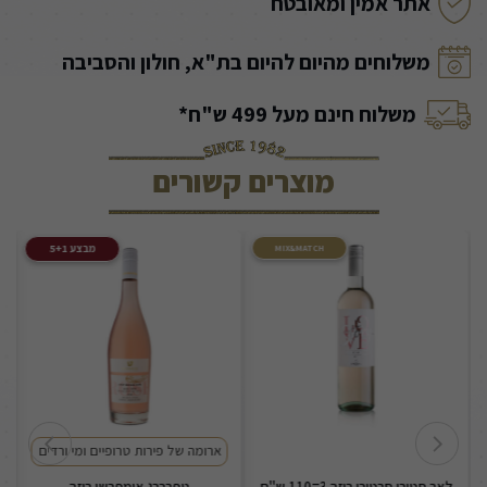
אתר אמין ומאובטח
משלוחים מהיום להיום בת"א, חולון והסביבה
משלוח חינם מעל 499 ש"ח*
מוצרים קשורים
מבצע 5+1
MIX&MATCH
ארומה של פירות טרופיים ומי ורדים
ה
לאב סטורי סרטורי רוזה 3=110 ש"ח
טפרברג אימפרשן רוזה