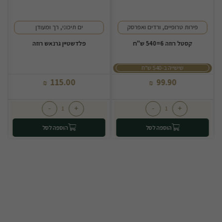
פירות טרופיים, ורדים ואפרסק
ים תיכוני, רך ומעודן
קסטל רוזה 6=540 ש"ח
פלדשטיין גרנאש רוזה
שישייה ב-540 ש"ח
115.00
99.90
₪
₪
-
+
-
+
הוספה לסל
הוספה לסל