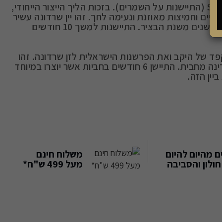
- שיר ומורכב המיוצר בתהליך ה-SUR LIE (התיישנות על השמרים). בזכות הליך הייצור הייחודי,
ים וחמיצות מאוזנת ונעימה לחך. זהו יין שרדונה עשיר
שיתאים למגוון מאכלים עם טעם עשיר. מיועד לשתייה עד 7 שנים משנת הבציר. התיישנות למשך 10 חודשים
פד של היקב ואת הפרשנות הישראלית לזן שרדונה. זהו
שרדונה כשר שמציע איזון נהדר בין פרי רענן למורכבות עדינה מחבית. התיישן 6 חודשים בחביות אשר יוצרו במיוחד
יין הזה.
 מהיום להיום
משלוח חינם
ולון והסביבה
מעל 499 ש"ח*