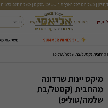
ם | משלוח חינם בקנייה מעל 499 (לא כולל בירות, שתיה קלה ועוד)
חיפוש
ות יין
מארזי מתנה
סניפים וצור קשר
5+1 SUMMER WINES
משקאות מש
בעולם
בקבוקי אלכוהול קטנים
2 יינות ב120
שמן זית/ אנטיפסטי
אורטיז- מעדני דגים
קוקטיילים מוכנים
2 יינות ב-150
ה מהחבית (קסטל/בת שלמה/טוליפ)
מיקס יינות שרדונה
מהחבית (קסטל/בת
שלמה/טוליפ)