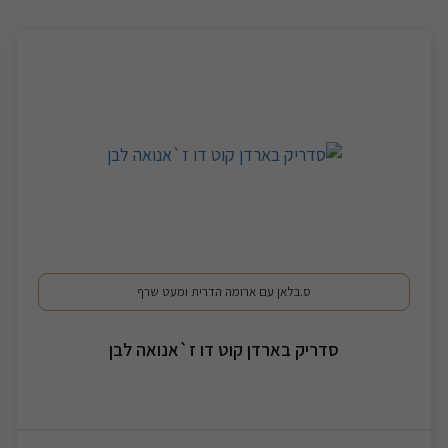
ס.בלאן עם ארומה הדרית ומעט שרף
סדריק בארדן קוט דו ז`אנואה לבן