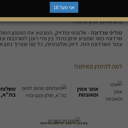
בת שלמה שרדונה
אני מעל 18
נוצר שרדונה בעל ארומה של אגס מעושן, עם טעמים חמאתי
בחביות עץ אלון צרפתי.
טוליפ שרדונה
- אלגנטי ומדויק, המבטא את הסגנון המוק
עבור השרדונה הזה. דיוק ואלגנטיות, כל מה שצריך נמצא ב
למה להזמין מאיתנו?
אתר אמין
משלוחים
ומאובטח
בת"א, ח
מוצרים קשורים