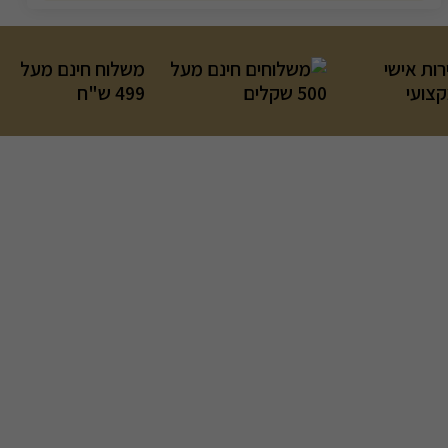
רות אישי
משלוח חינם מעל
קצועי
499 ש"ח