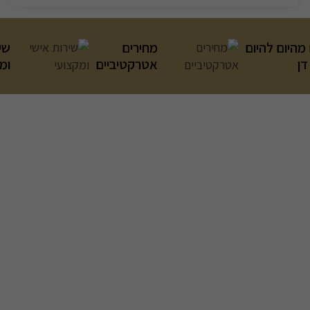
מהיום להיום
מחירים
שי
דן
אטרקטיביים
ומ