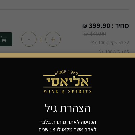
מחיר :
399.90
₪
449.90
₪
-
+
הוספה 
53.32 שקל ל 100 מ"ל
85 קל' ל-100 מל
מיקס יינות שרדונה מהחבית, כאלו שנפתח בארוחת ערב מ
מהיקבים המוערכים בארץ עם התיישנות משמעותית בחביו
הצהרת גיל
בלאן דו קסטל / קסטל סי -
מאופיין בבוקה עשיר וחמאתי 
הדר, פרי טרופי צהוב ושקדים קלויים. זהו יין מאוזן היטב
הכניסה לאתר מותרת בלבד
בחביות עץ אלון צרפתי.
לאדם אשר מלאו לו 18 שנים