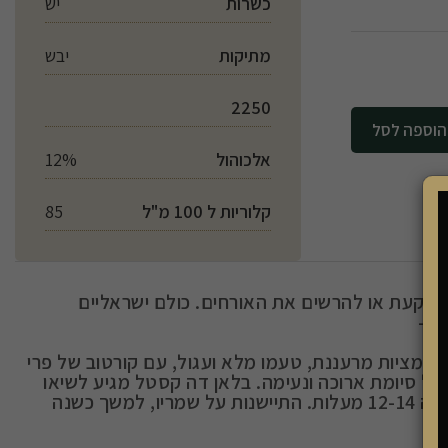
כשרות
יש
מתיקות
יבש
2250
לסל
אלכוהול
12%
קלוריות ל 100 מ"ל
85
ושקעת או להרשים את האורחים. כולם ישראליים
ת -
וחומציות מרעננת, טעמו מלא ועגול, עם קורטוב של פרי
 ובעל סיומת ארוכה ונעימה. בלאן דה קסטל מגיע לשיאו
כארבע שנים לאחר שנת הבציר. טמפרטורה מומלצת להגשה 12-14 מעלות. התיישנות על שמריו, למשך כשנה