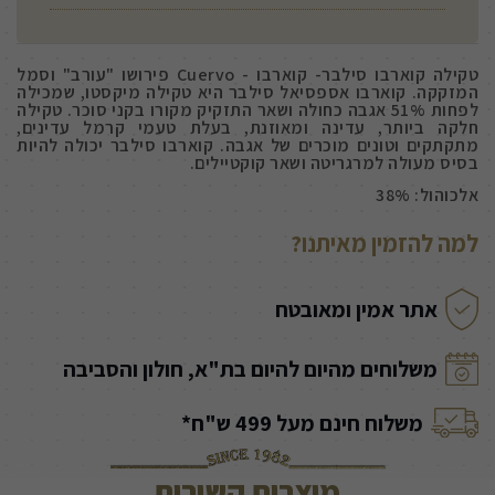
טקילה קוארבו סילבר- קוארבו - Cuervo פירושו "עורב" וסמל
המזקקה. קוארבו אספסיאל סילבר היא טקילה מיקסטו, שמכילה
לפחות 51% אגבה כחולה ושאר התזקיק מקורו בקני סוכר. טקילה
חלקה ביותר, עדינה ומאוזנת, בעלת טעמי קרמל עדינים,
מתקתקים וטונים מוכרים של אגבה. קוארבו סילבר יכולה להיות
בסיס מעולה למרגריטה ושאר קוקטיילים.
אלכוהול: 38%
למה להזמין מאיתנו?
אתר אמין ומאובטח
משלוחים מהיום להיום בת"א, חולון והסביבה
משלוח חינם מעל 499 ש"ח*
מוצרים קשורים