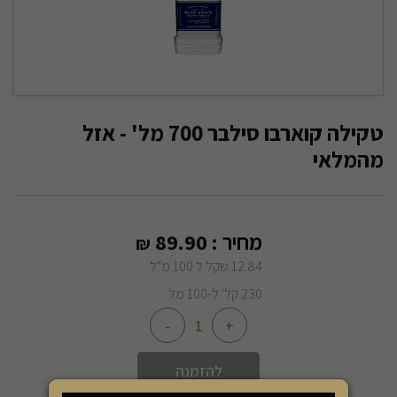
טקילה קוארבו סילבר 700 מל' - אזל
מהמלאי
מחיר :
89.90
₪
12.84 שקל ל 100 מ"ל
230 קל' ל-100 מל
-
+
להזמנה