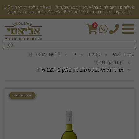
משלוחים מהיום להיום בת"א/רמ"ג/גבעתיים/חולון | משלוחים לכל הארץ תוך 1-5
ימי עסקים | משלוח חינם בקנייה מעל 499 (לא כולל בירות, שתיה קלה ועוד)
0
חיפש
בחנות...
שלח
עמוד ראשי
קטלוג
יין
יקבים ישראליים
יינות יקב תבור
ארטיזנל אלמנטס סוביניון בלאן 2=120 ש"ח
MIX&MATCH