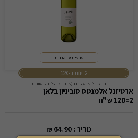
טרופיות עם הדריות
2 יינות ב-120
התמונה להמחשה בלבד (שנת הבציר עלולה להשתנות)
ארטיזנל אלמנטס סוביניון בלאן
2=120 ש"ח
מחיר :
64.90
₪
8.65 שקל ל 100 מ"ל