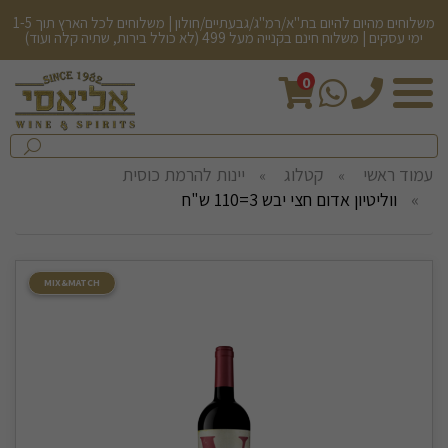
משלוחים מהיום להיום בת"א/רמ"ג/גבעתיים/חולון | משלוחים לכל הארץ תוך 1-5
ימי עסקים | משלוח חינם בקנייה מעל 499 (לא כולל בירות, שתיה קלה ועוד)
0
חיפש
בחנות...
שלח
עמוד ראשי
קטלוג
יינות להרמת כוסית
ווליטיון אדום חצי יבש 3=110 ש"ח
MIX&MATCH