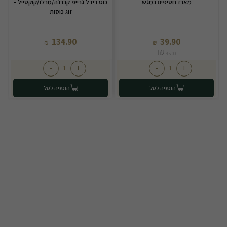
מארז חטיפים במגש
כוס רידל גרייפ קברנה/מרלו/קוקטייל -
זוג כוסות
134.90
39.90
₪
₪
₪
45.00
-
+
-
+
הוספה לסל
הוספה לסל