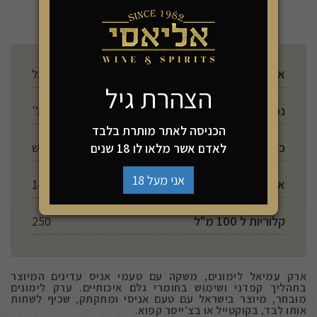
ארץ ייצור
ישראל
הצהרת גיל
נפח
700 מל'
הכניסה לאתר מותרת בלבד
כשרות
יש
לאדם אשר מלאו לו 18 שנים
אני מעל 18
אלכוהול
14%
קלוריות ל 100 מ"ל
250
ארק עמיאל לימונים, משקה עם טעמי אניס עדינים המיוצר
בתהליך קפדני ושימוש בחומרי גלם איכותיים. ערק לימונים
מובחר, מיוצר בישראל עם טעם אניסי ומתקתק, שכיף לשתות
אותו לבד, בקוקטייל או בצ'ייסר קפוא.