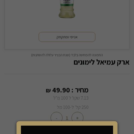
אניסי ומתקתק
התמונה להמחשה בלבד (שנת הבציר עלולה להשתנות)
ארק עמיאל לימונים
מחיר :
49.90
₪
7.13 שקל ל 100 מ"ל
250 קל' ל-100 מל
-
+
הוספה לסל