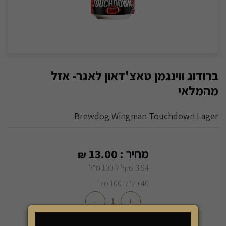
ברודוג ווינגמן טאצ'דאון לאגר- אזל
מהמלאי
Brewdog Wingman Touchdown Lager
מחיר :
13.00
₪
3.94 שקל ל 100 מ"ל
40 קל' ל-100 מל
-
+