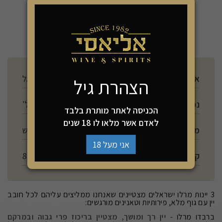
-
+
הוספה לסל
ארץ ייצור
ישראל
הצהרת גיל
נפח
750 מל'
הכניסה לאתר מותרת בלבד
לאדם אשר מלאו לו 18 שנים
מתיקות
יבש
אני מעל 18
קלוריות ל 100 מ"ל
85
3 יינות מרלו ישראלים מצטיינים שאנחנו ממליצים עליהם לכל חובב
יין עם גוף מלא, פירותיות וטאנינים מורגשים:
ברבדו מרלו
- יין רך ומושך, מצטיין בריכוז פרי גבוה ובמרקם