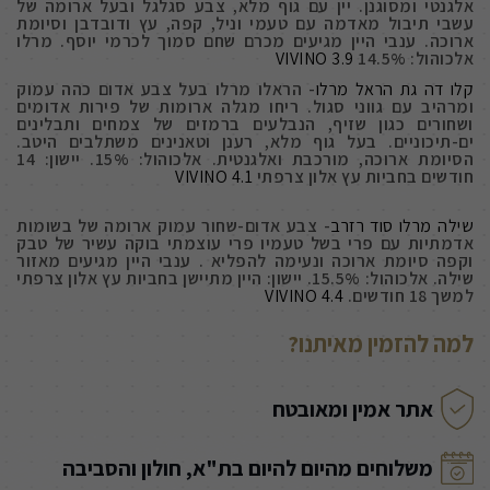
אלגנטי ומסוגנן. יין עם גוף מלא, צבע סגלגל ובעל ארומה של
עשבי תיבול מאדמה עם טעמי וניל, קפה, עץ ודובדבן וסיומת
ארוכה. ענבי היין מגיעים מכרם שחם סמוך לכרמי יוסף. מרלו
אלכוהול: 14.5%
3.9 VIVINO
קלו דה גת הראל מרלו
- הראלו מרלו בעל צבע אדום כהה עמוק
ומרהיב עם גווני סגול. ריחו מגלה ארומות של פירות אדומים
ושחורים כגון שזיף, הנבלעים ברמזים של צמחים ותבלינים
ים-תיכוניים. בעל גוף מלא, רענן וטאנינים משתלבים היטב.
הסיומת ארוכה, מורכבת ואלגנטית. אלכוהול: 15%. יישון: 14
חודשים בחביות עץ אלון צרפתי
4.1 VIVINO
שילה מרלו סוד רזרב
- צבע אדום-שחור עמוק ארומה של בשומות
אדמתיות עם פרי בשל טעמיו פרי עוצמתי בוקה עשיר של טבק
וקפה סיומת ארוכה ונעימה להפליא . ענבי היין מגיעים מאזור
שילה. אלכוהול: 15.5%. יישון: היין מתיישן בחביות עץ אלון צרפתי
למשך 18 חודשים.
4.4 VIVINO
למה להזמין מאיתנו?
אתר אמין ומאובטח
משלוחים מהיום להיום בת"א, חולון והסביבה