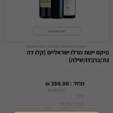
יינות מצטיינים
התמונה להמחשה בלבד (שנת הבציר עלולה להשתנות)
מיקס יינות מרלו ישראליים (קלו דה
גת/ברבדו/שילה)
מחיר :
350.00
₪
₪
389.90
2150
85 קל' ל-100 מל