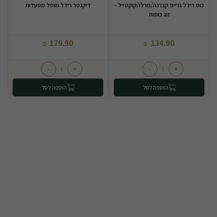
כוס רידל גרייפ קברנה/מרלו/קוקטייל -
דיקנטר רידל מוסל מסעדות
זוג כוסות
179.90
134.90
₪
₪
-
+
-
+
הוספה לסל
הוספה לסל