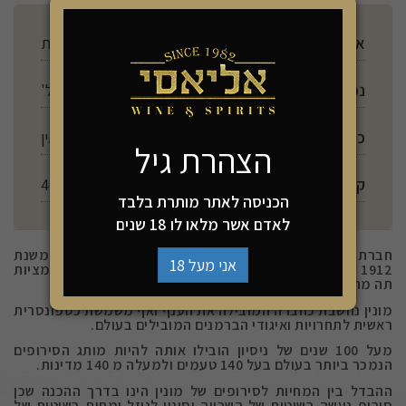
ארץ ייצור
צרפת
נפח
1000 מל'
כשרות
אין
הצהרת גיל
קלוריות ל 100 מ"ל
400
הכניסה לאתר מותרת בלבד
לאדם אשר מלאו לו 18 שנים
חברת מונין היא חברה צרפתית המייצרת סירופי גורמה משנת
אני מעל 18
1912 . בין מוצריה סירופים בטעמים, סירופים ללא סוכר, תמציות
תה מחיות וליקרים שונים.
מונין נחשבת כחברה המובילה את הענף ואף משמשת כספונסרית
ראשית לתחרויות ואיגודי הברמנים המובילים בעולם.
מעל 100 שנים של ניסיון הובילו אותה להיות מותג הסירופים
הנמכר ביותר בעולם בעל 140 טעמים ולמעלה מ 140 מדינות.
ההבדל בין המחיות לסירופים של מונין הינו בדרך ההכנה שכן
סירופ נעשה בשיטות של השרייה וסינון לנוזל ומחית בשיטות של