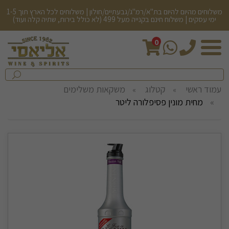
משלוחים מהיום להיום בת"א/רמ"ג/גבעתיים/חולון | משלוחים לכל הארץ תוך 1-5
ימי עסקים | משלוח חינם בקנייה מעל 499 (לא כולל בירות, שתיה קלה ועוד)
0
חיפש
בחנות...
שלח
עמוד ראשי
קטלוג
משקאות משלימים
מחית מונין פסיפלורה ליטר