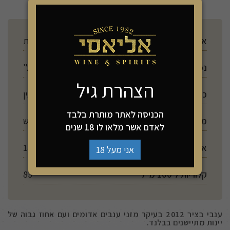
ארץ ייצור
צרפת
נפח
750 מל'
הצהרת גיל
כשרות
אין
הכניסה לאתר מותרת בלבד
מתיקות
יבש
לאדם אשר מלאו לו 18 שנים
אלכוהול
14%
אני מעל 18
קלוריות ל 100 מ"ל
85
ענבי בציר 2012 בעיקר מזני ענבים אדומים ועם אחוז גבוה של
יינות מתיישנים בבלנד.