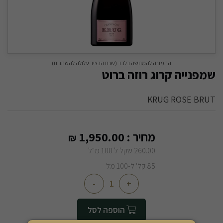
התמונה להמחשה בלבד (שנת הבציר עלולה להשתנות)
שמפנייה קרוג רוזה ברוט
KRUG ROSE BRUT
מחיר :
1,950.00
₪
260.00 שקל ל 100 מ"ל
85 קל' ל-100 מל
-
+
הוספה לסל