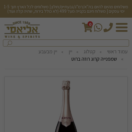
משלוחים מהיום להיום בת"א/רמ"ג/גבעתיים/חולון | משלוחים לכל הארץ תוך 1-5
ימי עסקים | משלוח חינם בקנייה מעל 499 (לא כולל בירות, שתיה קלה ועוד)
0
חיפש
בחנות...
שלח
עמוד ראשי
קטלוג
יין
יין מבעבע
שמפנייה קרוג רוזה ברוט