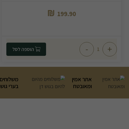
₪
199.90
-
+
הוספה לסל
אתר אמין
משלוחים 
ומאובטח
בערי גוש 