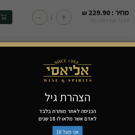
מחיר :
229.90
₪
-
+
הוספה 
32.84 שקל ל 100 מ"ל
APPLETON ESTATE 12 YEARS
אפלטון אסטייט 12 שנה מורכב מתערובות אשר יושנו 12 שנה מינימום.
זהו רום עם אופי נועז ומרקם חלק וקטיפתי.
מומלץ לשתייה נקי או עם מעט סודה
אלכוהול: 40%
הצהרת גיל
כשרות: אין
הכניסה לאתר מותרת בלבד
לאדם אשר מלאו לו 18 שנים
למה להזמין מאיתנו?
אני מעל 18