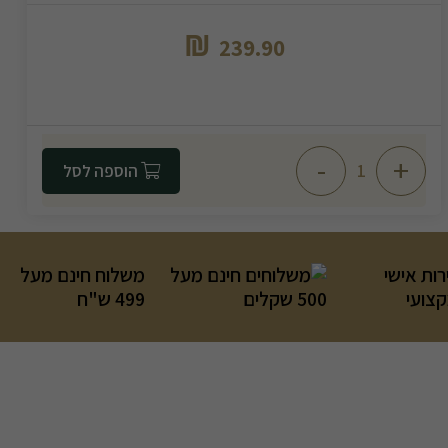
₪
239.90
-
+
הוספה לסל
רות אישי
משלוח חינם מעל
קצועי
499 ש"ח