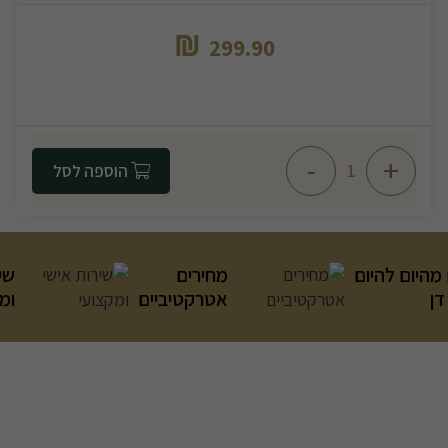
₪
299.90
-
+
הוספה לסל
מהיום להיום
מחירים
שי
דן
אטרקטיביים
ומ