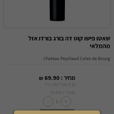
שאטו פישו קוט דה בורג בורדו אזל
מהמלאי
Chateau Peychaud Cotes de Bourg
מחיר :
69.90
₪
9.32 שקל ל 100 מ"ל
85 קל' ל-100 מל
-
+