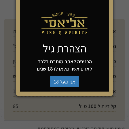
להזמנה
ארץ ייצור
צרפת
הצהרת גיל
נפח
750 מל'
כשרות
אין
הכניסה לאתר מותרת בלבד
לאדם אשר מלאו לו 18 שנים
מתיקות
יבש
אני מעל 18
אלכוהול
12.5%
קלוריות ל 100 מ"ל
85
שאטו פישו קוד טה בורגו יין מבורדו המפורסמת,