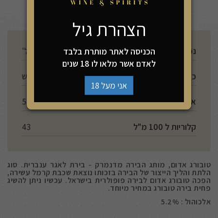
הצהרת גיל
נפח
500 מל'
הכניסה לאתר מותרת בלבד
לאדם אשר מלאו לו 18 שנים
כשרות
יש
אני מעל 18
אלכוהול
5.2%
קלוריות ל 100 מ"ל
43
טובורג אדום, מותג הבירה מדנמרק - בירת לאגר ענברית. סוג
הלתת והליך הייצור של הבירה בזכותו נוצאת שכבת קרמל עשירה,
הפכה טובורג אדום לבירה פופולרית בישראל. עכשיו ניתן להשיג
פחית בירה טובורג במחיר מיוחד.
אלכוהול : 5.2%