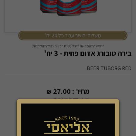
משלוח יחושב עבור כל 24 יח'
התמונה להמחשה בלבד (שנת הבציר עלולה להשתנות)
בירה טובורג אדום פחית - 3 יח'
BEER TUBORG RED
מחיר :
27.00
₪
1.80 שקל ל 100 מ"ל
43 קל' ל-100 מל
-
+
הוספה לסל