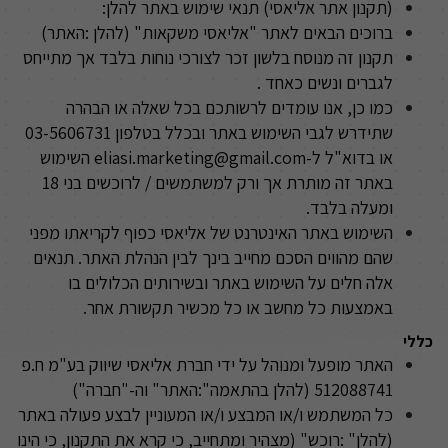
(תקנון אתר אליאסי) תנאי שימוש באתר להלן:
ברוכים הבאים לאתר "אליאסי משקאות" (להלן :האתר)
תקנון זה מנוסח בלשון זכר לצורכי נוחות בלבד אך מתייחס
לגברים ונשים כאחד .
כמו כן, אנו עומדים לרשותכם בכל שאלה או הבהרה
שתידרש לגבי השימוש באתר ובכלל בטלפון 03-5606731
או בדוא"ל ל-
eliasi.marketing@gmail.com
השימוש
באתר זה מותרת אך ורק למשתמשים / לרוכשים בני 18
ומעלה בלבד.
השימוש באתר האינטרנט של אליאסי כפוף לקריאתו מפני
שהם מהווים הסכם מחייב בינך לבין הנהלת האתר. תנאים
אלה חלים על השימוש באתר ובשירותים הכלולים בו
באמצעות כל מחשב או כל מכשיר תקשורת אחר.
כללי
האתר מופעל ומנוהל על ידי חברת אליאסי שיווק בע"מ ח.פ
512088741 (להלן בהתאמה
:"
האתר" וה-"חברה")
כל המשתמש ו/או המבצע ו/או המעוניין לבצע פעולה באתר
(להלן
: "
רוכש
"
)
מצהיר ומתחייב, כי קרא את התקנון, כי הינו