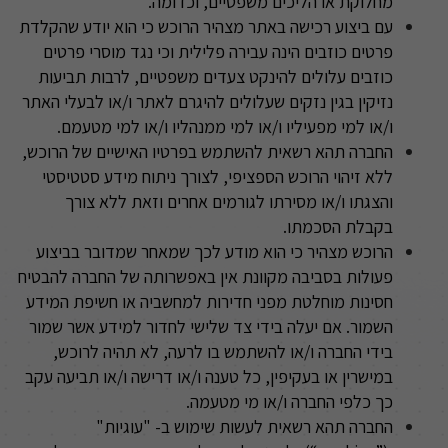
מחלוקת או הליכים משפטיים, וכדומה
.
עם ביצוע רכישה באתר מצהיר הרוכש כי הוא יודע שהקלדת
פרטים כוזבים הינה עבירה פלילית וכי נגד מוסרי פרטים
כוזבים עלולים להינקט צעדים משפטיים, לרבות תביעות
נזיקין בגין נזקים שעלולים להיגרם לאתר ו/או לבעלי האתר
ו/או למי מפעיליו ו/או למי ממנהליו ו/או למי מטעמם
.
החברה תהא רשאית להשתמש בפרטיו האישיים של הרוכש,
ללא זיהוי הרוכש הספציפי, לצורך ניתוח מידע סטטיסטי
והצגתו ו/או מסירתו לגורמים אחרים וזאת ללא צורך
בקבלת הסכמתו
.
הרוכש מצהיר כי הוא מודע לכך שמאחר שמדובר בביצוע
פעולות בסביבה מקוונת אין באפשרותה של החברה להבטיח
חסינות מוחלטת מפני חדירות למחשביה או חשיפת המידע
השמור. אם יעלה בידי צד שלישי לחדור למידע אשר שמור
בידי החברה ו/או להשתמש בו לרעה, לא תהיה לרוכש,
במישרין או בעקיפין, כל טענה ו/או דרישה ו/או תביעה עקב
כך כלפי החברה ו/או מי מטעמה
.
החברה תהא רשאית לעשות שימוש ב- "עוגיות
"