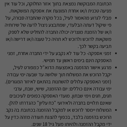
הכתובת המבוקשת נמצאת בתוך אזור החלוקה, וכל עוד אין
מניעה טכנית ו/או אחרת המונעת את אספקת המשקאות
.
מבלי לגרוע מהאמור לעיל, בכל מקרה שהחברה סבורה, על
פי שיקול דעתה הבלעדי, שמתבצע ניצול לרעה של שירותיה
ו/או של הזמנת מוצריה יכולה החברה להחליט שלא לספק
משקאות לרוכש ולרוכש לא תהיה כל טענה ו/או דרישה ו/או
תביעה בקשר לכך
.
זמני אספקה
-
כל עוד לא נקבע על ידי החברה אחרת, זמני
האספקה הינם בימים ראשון עד חמישי
.
מרגע אישור ההזמנה באמצעות הדוא"ל כמפורט לעיל,
יקבל הרוכש את המשלוח תוך שלושה עד שבעה ימי עבודה
(זמני האספקה עלולים להשתנות בהתאם לאיזור המגורים).
ימי עבודה אינם כוללים: יום ההזמנה, שישי, שבת, ערבי
חגים, חגים וימי שבתון. מועדי האספקה כפופים לעיכובים
שאינם תלויים בחברה ולאירועי "כח עליון" כהגדרתו להלן
.
המשלוח יימסר לרוכש או למקבל ההזמנה בכתובת בה נקב
הרוכש בהזמנה בלבד, בכפוף להצגת תעודה מזהה כדין על
ידי מקבל ההזמנה ולהיותו מעל גיל 18 שנים
.