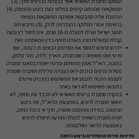
העסקה מחברת האשראי אשר בבעלות הכרטיס שלך; (3)
המשקאות שהוזמנו קיימים במלאי בעת ביצוע ההזמנה; (4)
הכתובת אליה התבקשה אספקת המשקאות נמצאת
ברשימת אזורי החלוקה כהגדרתה להלן, (5) הרוכש הינו
תושב ישראל שגילו למעלה מ-18 שנים, אינו פסול דין ובעת
קבלת המשלוח הציג תעודה מזהה כדין המאמתת זאת
.
יידרש הרוכש למסור את הפרטים הבאים: ת.ז./ח.פ., שם
פרטי ושם משפחה / שם חברה, תאריך לידה, מס' טלפון,
כתובת, דוא"ל ואופן התשלום ופרטיו ישמרו במאגר החברה.
מסירת פרטים כוזבים יראו כעבירה פלילית והחברה שומרת
לעצמה הזכות לתבוע את המשתמש בגין נזק שייגרם
כתוצאה משימוש לא ראוי באתר.
במקרה שחברת כרטיסי האשראי לא תכבד את החיוב, לא
תאשר החברה לרוכש, באמצעות הדוא"ל, את ביצוע
ההזמנה. במידה וההזמנה אושרה, חרף אי כיבוד החיוב,
תהיה החברה רשאית לבטלה והודעה תישלח לרוכש
באמצעות הדואר האלקטרוני
.
מדיניות שירותים ומחירים וביצוע הזמנה