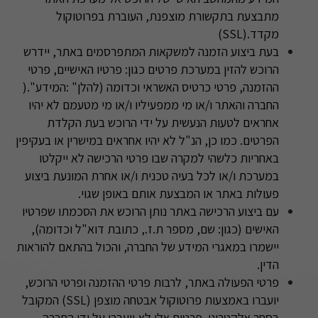
מתבצעת בתקשורת מוצפנת, העוברת בפרוטוקול
מקדד
(SSL).
בעת ביצוע הזמנה למשקאות המתפרסמים באתר, יידרש
הרוכש להזין במערכת פרטים כגון: פרטיו האישיים, פרטי
ההזמנה, פרטי כרטיס האשראי וכדומה (להלן
: "
המידע
"
).
החברה והאתר ו/או מי ממפעיליו ו/או מי מטעמם לא יהיו
אחראים לטעות הנעשית על ידי הרוכש בעת הקלדת
הפרטים. כמו כן, הנ"ל לא יהיו אחראים במישרין או בעקיפין
באחריות כלשהי למקרה שבו פרטי הרכישה לא ייקלטו
במערכת ו/או לכל בעיה טכנית ו/או אחרת המונעת ביצוע
פעולות באתר או המבצעת אותם באופן שגוי
.
עם ביצוע הרכישה באתר נותן הרוכש את הסכמתו שפרטיו
האישים (כגון: שם, מספר ת.ז., כתובת דוא"ל וכדומה),
יישמרו במאגרי המידע של החברה, והכול בהתאם להוראות
הדין
.
פרטי הפעולה באתר, לרבות פרטי ההזמנה ופרטי הרוכש,
יועברו באמצעות פרוטוקול אבטחה מוצפן
(SSL)
המקובל
בסחר אלקטרוני. פרטים אלו לא יועברו על ידי החברה