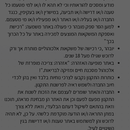
מודע ומסכים להוראותיו וכי לא תהא לו ו/או למי מטעמו כל
טענה ו/או דרישה ו/או תביעה, במישרין ו/או בעקיפין, כנגד
החברה ו/או בעליה ו/או האתר ו/או מפעיליו ו/או מי מטעמם
.
למען הסר ספק מובהר כי פעולה באתר משמעה: "רכישת
ואספקת המשקאות המוצעים למכירה באתר על כל הכרוך
בכך
"
יובהר
,
כי רכישה של משקאות אלכוהוליים מותרת אך ורק
לרוכש שגילו מעל 18 שנים
.
באתר מופיעה האזהרה: "אזהרה: צריכה מופרזת של
אלכוהול מסכנת חיים ומזיקה לבריאות
!".
כותרות התקנון נקבעו לצרכי נוחיות בלבד ואין בהן לכדי
חיוב החברה ולשמש ראיה לפרשנות התקנון.
החברה והאתר שומרים לעצמם את הזכות לשנות את
התקנון מפעם לפעם וכן את האתר הן מבחינת מראהו, תוכנו
וזאת בהתאם לשיקול דעתם הבלעדי, וזאת ללא צורך
במתן התראה ו/או הודעה מוקדמת כלשהי. על כן, לא תהיה
לרוכש והן למשתמש באתר טענות ו/או דרישות בגין
השינויים לעיל.