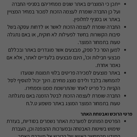
ייתכן כי המוצרים באתר שונים ממחיריהם בסניפי החברה
ועל כן החברה שומרת לעצמה הזכות למכור במחיר המצויין
באתר או בסניף לחלופין.
החברה שומרת לעצמה הזכות לאשר או לדחות עסקה בשל
סיבות הקשורות בחשד לפעילות לא חוקית, או באם נתגלה
טעות בתמחור המוצר.
למען הסר כל ספק, מבצעים אשר מוגדרים באתר ובכללם
מבצעי חבילות וכו', הינם מבצעים בלעדיים לאתר, אלא אם
נאמר אחרת.
באתר מוצעים למכירה פריטים בלווי תמונות שנועדו
להמחשה בלבד ולידם מוצג מחירם. הינך יכול להוסיף לסל
הקניות כל פריט לאחר שהתרשמת ממנו וממחירו.
החברה שומרת לעצמה הזכות לבטל הזמנה באם נתגלתה
טעות בתמחור המוצר המוצג באתר משמע ט.ל.ח
פרטי הרוכש ואבטחת האתר
הפרטים המוזנים למערכת האתר נשמרים בסודיות, בעזרת
שימוש בשיטות האבטחה ובמערכות ההצפנה וכן, העברת
המידע מהמחשב האישי של הרוכש אל מערכת האתר