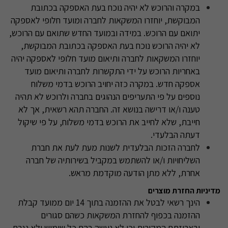
במקרה והרוכש לא יהיה נוכח בעת האספקה בכתובת
המבוקשת, יוחזרו המשקאות לחברה ומועד חלופי לאספקה
יתואם עם הרוכש. במידה ובמועד החדש שתואם עם הרוכש,
לא יהיה הרוכש נוכח בעת האספקה בכתובת המבוקשת,
יוחזרו המשקאות לחברה ותיאום מועד חלופי לאספקה יהיה
באחריות הרוכש על ידי התקשרות לחברה ותיאום מועד
אספקה חדש. במקרה כזה יחויב הרוכש בדמי משלוח
נוספים על פי התעריפים הנהוגים בחברה ולרוכש לא תהיה
טענה ו/או דרישה בנושא זה. החברה תהא רשאית, אך לא
חייבת, שלא לחייב את הרוכש בדמי משלוח, על פי שיקול
דעתה הבלעדי
.
לחברה הזכות הבלעדית לשנות מעת לעת את חברת
השליחויות ו/או להשתמש במקביל בשירותיה של חברה
אחרת, ללא מתן הודעה מוקדמת מראש
.
מדיניות החזרת מוצרים
הינך רשאי לבטל את ההזמנה בתוך 14 יום ממועד קבלת
ההזמנה בכפוף להחזרת המשקאות כשהם סגורים
ובאריזתם המקורית וכי לא נעשה בהם כל שימוש ולא נגרם