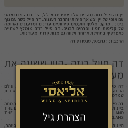
יין דה פייל רוזה מהבית של וויספרינג אנג'ל, הינו רוזה פרובאנסי
עם אופי של יין יבש אך פירותי והרבה רעננות. דה פייל כשר עם גוף
בינוני, מרקם מלטף וטעמים פירותיים עדינים ומרעננים וארומה
של קליפות תפוז ופרחים לבנים. דה פייל רוזה מומלץ לשתייה
כאפרטיף בתחילת ארוחה וילווה גם מנות קרות ומעודנות.
הרכב זני: גרנאש, סנסו וסירה
דה פייל רוזה -היין ששינה את
מעמד הרוזה
דה פייל רוזה כשר הוא יין מתוחכם שממשיך לאתגר את עולם
הרוזה של פרובאנס עם צבע וורוד חיוור וארומה אקספרסיבית
שמרמזת על הטעמים הנפלאים שלו.
דה פייל רוזה שייך לבית אסקלנס שבפרובאנס הוא בית המתמחה
ביינות רוזה בלבד עם 5 יינות המסודרות לפי דרגה: THE BEACH,
הצהרת גיל
THE PALE, WHISPERING ANGEL, ROCK ANGEL AND
CHATEAU D'ESCLANS.
היינות של פרובאנס ידועים בעולם כיינות הרוזה הטובים ביותר,