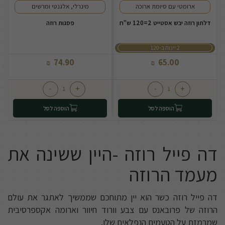
ארומטי עם סיומת ארוכה
מינרלי, אלגנטי ומרשים
דלתון רוזה יבש אסטייט 2=120 ש"ח
פסגות רוזה
2 יינות ב-120
74.90
65.00
₪
₪
-
+
-
+
הוספה לסל
הוספה לסל
דה פייל רוזה -היין ששינה את
מעמד הרוזה
דה פייל רוזה כשר הוא יין מתוחכם שממשיך לאתגר את עולם
הרוזה של פרובאנס עם צבע וורוד חיוור וארומה אקספרסיבית
שמרמזת על הטעמים הנפלאים שלו.