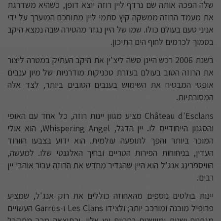
שלה הפכה אותה שם נרדף ליין רוזה יוצא דופן, כשהיא משדרגת
את מעמד הרוזה ממשקה קיץ סתמי ליין מתוחכם המוערך על ידי
אניני טעם בעולם כולו. שמו של היין נגזר מהטירה שבה נמצא היקב
בסמוך לכרמים לחוף הים התיכון.
בשנת 2006 רכש היינן סשה ליצ'ין את היקב העתיק במטרה ליצור
את הרוזה הטוב בעולם בעזרת טכניקות מודרניות של מיון ענבים
אופטי המבטיח את השימוש בענבים הטובים ביותר, לצד אלה
המסורתיות.
Château d'Esclans מציע מגוון יינות רוזה, כל אחד עם האופי
והסגנון הייחודיים לו. יין הדגל, Whispering Angel, הוא אולי
המוכר ביותר והפך לתופעה עולמית. הוא ידוע בצבעו הוורוד
העדין, בניחוחות הפירות הטריים ובחיך האלגנטי שלו. למעשה,
הוויספרינג אנג'ל הוא היין שהגדיר מחדש את הרוזה עבור אוהבי יין
רבים.
יינות בולטים נוספים מהאחוזה כוללים את רוק אנג'ל, שמציע
פרופיל מובנה ומורכב יותר; ולצידו Les Clans ו-Garrus העשויים
מגפנים ישנות ומיושנים בחביות עץ אלון, וכתוצאה מכך מתקבל