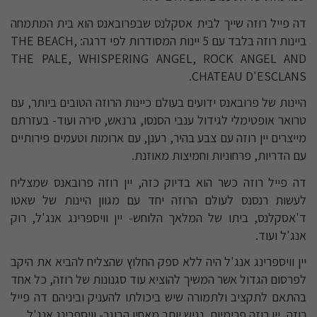
דה פייל רוזה שייך לבית אסקלנס שבפרובאנס הוא בית המתמחה
ביינות רוזה בלבד עם 5 יינות המסודרות לפי דרגה: THE BEACH,
THE PALE, WHISPERING ANGEL, ROCK ANGEL AND
CHATEAU D'ESCLANS.
היינות של פרובאנס ידועים בעולם כיינות הרוזה הטובים ביותר, עם
טרואר אופטימלי לגידול ענבי הסנסו, גרנאש, סירה ועוד- בעזרתם
מייצרים יין רוזה עם צבע בהיר, רענן, עם ארומות וטעמים פירותיים
עם הדריות, פרחוניות וחמיצות מאוזנת.
דה פייל רוזה כשר הוא בדיוק כזה, יין רוזה פרובאנס שמצליח
לעשות רנסנס לעולם הרוזה יחד עם מגוון היינות של שאטו
ד'אסקלנס, ביתו של המלאך הלוחש- יין וויספרינג אנג'ל, רוק
אנג'ל ועוד.
יין וויספרינג אנג'ל היה ללא ספק החלוץ שהצליח להביא את היקב
לפרסום הגדול אשר המשיך להוציא עוד סגנונות של רוזה, כל אחד
בהתאם לתקציב ולתמורה שיש ביכולתו להעניק וביניהם דה פייל
רוזה, יין רוזה פרימיום, נגיש יותר מאחיו הבוגר- וויספרינג אנג'ל.