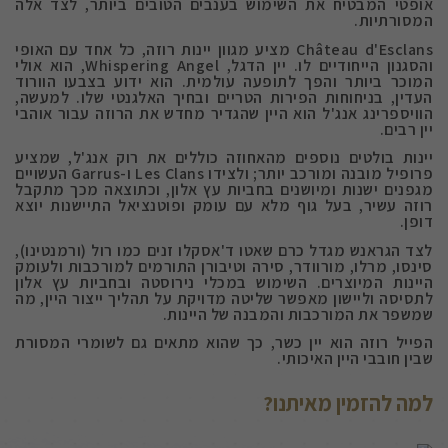
אופטי המבטיח את השימוש בענבים הטובים ביותר, לצד אלה
המסורתיות.
Château d'Esclans מציע מגוון יינות רוזה, כל אחד עם האופי
והסגנון הייחודיים לו. יין הדגל, Whispering Angel, הוא אולי
המוכר ביותר והפך לתופעה עולמית. הוא ידוע בצבעו הוורוד
העדין, בניחוחות הפירות הטריים ובחיך האלגנטי שלו. למעשה,
הוויספרינג אנג'ל הוא היין שהגדיר מחדש את הרוזה עבור אוהבי
יין רבים.
יינות בולטים נוספים מהאחוזה כוללים את רוק אנג'ל, שמציע
פרופיל מובנה ומורכב יותר; ולצידו Les Clans ו-Garrus העשויים
מגפנים ישנות ומיושנים בחביות עץ אלון, וכתוצאה מכך מתקבל
רוזה עשיר, בעל גוף מלא עם עומק ופוטנציאל התיישנות יוצא
דופן.
לצד הגראנש מגדל כרם שאטו ד'אסקלו זנים כמו רול (ורמנטינו),
סינסו, מרלו, מורוודר, סירה וטיבורן התורמים למורכבות ולעומק
היינות המיוצרים. השימוש במכלי נירוסטה ובחביות עץ אלון
לתסיסה וליישון מאפשר שליטה מדויקת על תהליך ייצור היין, מה
שמשפר את המורכבות והמבנה של היינות.
הפייל רוזה הוא יין כשר, כך שהוא מתאים גם לשומרי המסורת
שבין חובבי היין האיכותי.
למה להזמין מאיתנו?