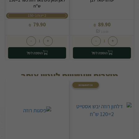
יפו הריטאז' לבן
לאון וטאן פינו נואר רוזה כשר 2=150
ש"ח
2 יינות ב-150
79.90
89.90
₪
₪
₪
119.90
-
+
-
+
הוספה לסל
הוספה לסל
מוצרים שעשויים לעניין אותך
MIX&MATCH