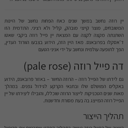
יין רוזה נחשב במשך שנים כאח הפחות נחשב של היינות
המשובחים, מוצר קייצי מובהק, קליל ולא רציני. התדמית הזו
השתנתה מקצה לקצה עם המצאת יין פייל רוזה ביקבי שאטו
ד'אסקלו בפרובאנס. מאז היין הזה, הידוע בצבעו הוורוד העדין,
הפך לתופעה עולמית ונחשב על ידי אניני הטעם
דה פייל רוזה (pale rose)
גם לידתו של הפייל רוזה – הרוזה החיוור – באזור פרובאנס, הידוע
באקלים המושלם שלו ובתנאי הקרקע לגידול גפנים. במהלך
מאות שנים הטכניקות לייצור הרוזה שוכללו, והובילו ליצירתו של יין
הפייל רוזה המייצג בה בעת מסורת וחדשנות.
תהליך הייצור
הייצור של הפייל רוזה נעשה בתהליך קפדני שמבטיח את פרופיל