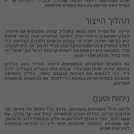
שנים הטכניקות לייצור הרוזה שוכללו, והובילו ליצירתו של יין
הפייל רוזה המייצג בה בעת מסורת וחדשנות.
תהליך הייצור
הייצור של הפייל רוזה נעשה בתהליך קפדני שמבטיח את פרופיל
הצבע והטעמים הייחודי שלו. השיטה העיקרית שבה נעשה שימוש
היא כבישה ישירה, שבה זני ענבים אדומים נלחצים בעדינות כדי
לחלץ מספיק צבע וטעם מהקליפות מבלי להפוך את היין לטאניני
מדי. התוצאה היא יין שמתואר לעתים קרובות כבעל גוון "חיוור" או
ורוד בהיר, ומכאן שמו - pale.
זני הענבים העיקריים המשמשים לייצור הפייל רוזה כוללים
גרנאש, סירה, סנסו ומורבדר. ענבים אלה נבצרים בקפידה, לרוב
ביד, כדי להבטיח את האיכות הגבוהה ביותר. תהליך התסיסה
מתבצע בטמפרטורות נמוכות כדי לשמר את הניחוחות והטעמים
העדינים.
ניחוח וטעם
לרוזה פייל מאפיינים מעודנים: בדרך כלל ניחוח של פירות יער
אדומים טריים, הדרים ותווים פרחוניים. בחיך הוא קל ופריך, עם
טעמי תות, פטל ורמזים לאפרסק או מלון. הסיומת לרוב מרעננת,
עם חומציות מאוזנת שהופכת אותו ליין רב-תכליתי המתאים
לאירועים שונים.