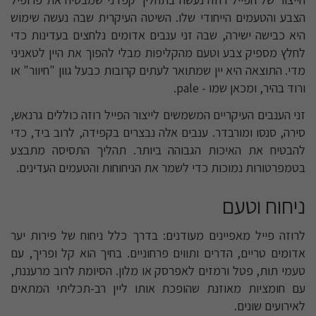
הצבע והטעמים הייחודי שלו. השיטה העיקרית שבה נעשה שימוש
היא כבישה ישירה, שבה זני ענבים אדומים נלחצים בעדינות כדי
לחלץ מספיק צבע וטעם מהקליפות מבלי להפוך את היין לטאניני
מדי. התוצאה היא יין שמתואר לעתים קרובות כבעל גוון "חיוור" או
ורוד בהיר, ומכאן שמו - pale.
זני הענבים העיקריים המשמשים לייצור הפייל רוזה כוללים גרנאש,
סירה, סנסו ומורבדר. ענבים אלה נבצרים בקפידה, לרוב ביד, כדי
להבטיח את האיכות הגבוהה ביותר. תהליך התסיסה מתבצע
בטמפרטורות נמוכות כדי לשמר את הניחוחות והטעמים העדינים.
ניחוח וטעם
לרוזה פייל מאפיינים מעודנים: בדרך כלל ניחוח של פירות יער
אדומים טריים, הדרים ותווים פרחוניים. בחיך הוא קל ופריך, עם
טעמי תות, פטל ורמזים לאפרסק או מלון. הסיומת לרוב מרעננת,
עם חומציות מאוזנת שהופכת אותו ליין רב-תכליתי המתאים
לאירועים שונים.