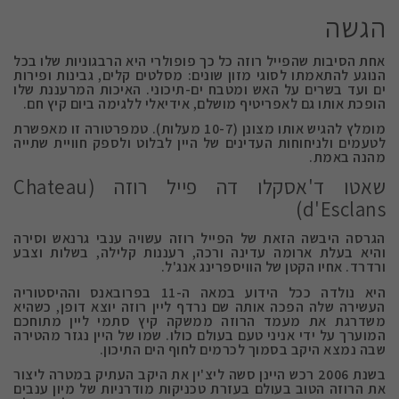
הגשה
אחת הסיבות שהפייל רוזה כל כך פופולרי היא הרבגוניות שלו בכל
הנוגע להתאמתו לסוגי מזון שונים: מסלטים קלים, גבינות ופירות
ים ועד בשרים על האש ומטבח ים-תיכוני. האיכות המרעננת שלו
הופכת אותו גם לאפריטיף מושלם, אידיאלי ללגימה ביום קיץ חם.
מומלץ להגיש אותו מצונן (10-7 מעלות). טמפרטורה זו מאפשרת
לטעמים ולניחוחות העדינים של היין לבלוט ולספק חוויית שתייה
מהנה באמת.
שאטו ד'אסקלו דה פייל רוזה (Chateau
d'Esclans)
הגרסה היבשה הזאת של הפייל רוזה עשויה ענבי גרנאש וסירה
והיא בעלת ארומה עדינה ורכה, רעננות קלילה, בשלות וצבע
ורדרד. אחיו הקטן של הוויספרינג אנג'ל.
היא נולדה ככל הידוע במאה ה-11 בפרובאנס וההיסטוריה
העשירה שלה הפכה אותה שם נרדף ליין רוזה יוצא דופן, כשהיא
משדרגת את מעמד הרוזה ממשקה קיץ סתמי ליין מתוחכם
המוערך על ידי אניני טעם בעולם כולו. שמו של היין נגזר מהטירה
שבה נמצא היקב בסמוך לכרמים לחוף הים התיכון.
בשנת 2006 רכש היינן סשה ליצ'ין את היקב העתיק במטרה ליצור
את הרוזה הטוב בעולם בעזרת טכניקות מודרניות של מיון ענבים