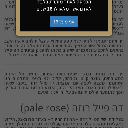
הכניסה לאתר מותרת בלבד
עם טרואר אופטימלי לגידול ענבי הסנסו, גרנאש, סירה ועוד-
בעזרתם מייצרים יין רוזה עם צבע בהיר, רענן, עם ארומות
לאדם אשר מלאו לו 18 שנים
וטעמים פירותיים עם הדריות, פרחוניות וחמיצות מאוזנת.
דה פייל רוזה כשר הוא בדיוק כזה, יין רוזה פרובאנס שמצליח
אני מעל 18
לעשות רנסנס לעולם הרוזה יחד עם מגוון היינות של שאטו
ד'אסקלנס, ביתו של המלאך הלוחש- יין וויספרינג אנג'ל, רוק
אנג'ל ועוד.
יין וויספרינג אנג'ל היה ללא ספק החלוץ שהצליח להביא את היקב
לפרסום הגדול אשר המשיך להוציא עוד סגנונות של רוזה, כל אחד
בהתאם לתקציב ולתמורה שיש ביכולתו להעניק וביניהם דה פייל
רוזה, יין רוזה פרימיום, נגיש יותר מאחיו הבוגר- וויספרינג אנג'ל.
יין רוזה נחשב במשך שנים כאח הפחות נחשב של היינות
המשובחים, מוצר קייצי מובהק, קליל ולא רציני. התדמית הזו
השתנתה מקצה לקצה עם המצאת יין פייל רוזה ביקבי שאטו
ד'אסקלו בפרובאנס. מאז היין הזה, הידוע בצבעו הוורוד העדין,
הפך לתופעה עולמית ונחשב על ידי אניני הטעם
דה פייל רוזה (pale rose)
גם לידתו של הפייל רוזה – הרוזה החיוור – באזור פרובאנס, הידוע
באקלים המושלם שלו ובתנאי הקרקע לגידול גפנים. במהלך מאות