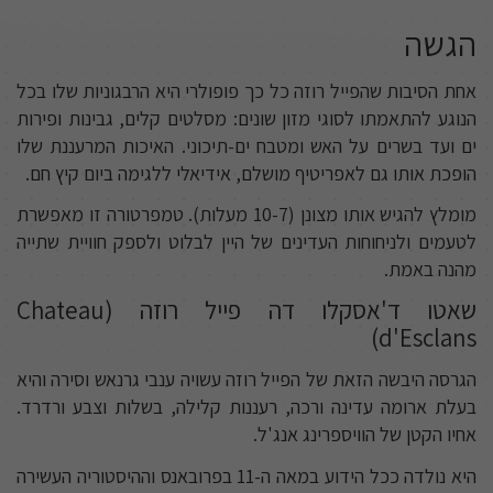
הגשה
אחת הסיבות שהפייל רוזה כל כך פופולרי היא הרבגוניות שלו בכל
הנוגע להתאמתו לסוגי מזון שונים: מסלטים קלים, גבינות ופירות
ים ועד בשרים על האש ומטבח ים-תיכוני. האיכות המרעננת שלו
הופכת אותו גם לאפריטיף מושלם, אידיאלי ללגימה ביום קיץ חם.
מומלץ להגיש אותו מצונן (10-7 מעלות). טמפרטורה זו מאפשרת
לטעמים ולניחוחות העדינים של היין לבלוט ולספק חוויית שתייה
מהנה באמת.
שאטו ד'אסקלו דה פייל רוזה (Chateau
d'Esclans)
הגרסה היבשה הזאת של הפייל רוזה עשויה ענבי גרנאש וסירה והיא
בעלת ארומה עדינה ורכה, רעננות קלילה, בשלות וצבע ורדרד.
אחיו הקטן של הוויספרינג אנג'ל.
היא נולדה ככל הידוע במאה ה-11 בפרובאנס וההיסטוריה העשירה