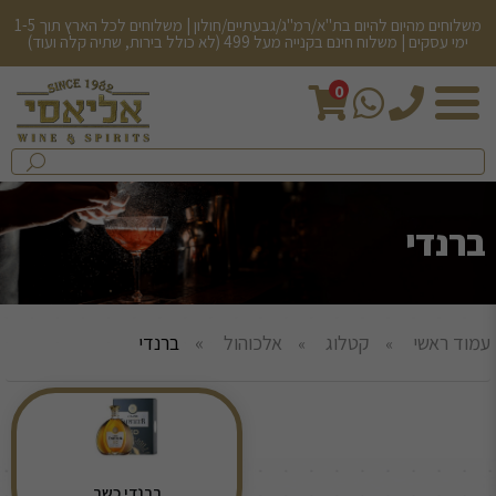
משלוחים מהיום להיום בת"א/רמ"ג/גבעתיים/חולון | משלוחים לכל הארץ תוך 1-5
ימי עסקים | משלוח חינם בקנייה מעל 499 (לא כולל בירות, שתיה קלה ועוד)
0
חיפש
בחנות...
שלח
ברנדי
עמוד ראשי
קטלוג
אלכוהול
ברנדי
ברנדי כשר