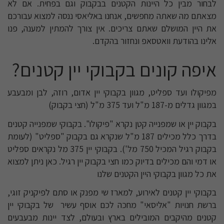
לבחור מבין כל היינות הקטנים בבקבוק וגם בפחית. אם לא
מצאתם מה שאתה מחפשים, אנחנו באליאסי ננסה למצוא עבורכם
את היין המושלם שאתם צריכים. אין צורך להמתין למענה, פנו
אלינו בהודעת וואטסאפ ונחזור בהקדם.
איפה קונים בקבוקי יין קטנים?
מפיקולו ועד ספליט, מגוון בקבוקי יין אדום, רוזה, לבן ומבעבע
במגוון גדלים מ-187 מ"ל ועד 375 מ"ל (חצי בקבוק)
בקבוק יין או שמפנייה קטן נקרא "פיקולו". בקבוקי שמפנייה קטנים
בדרך כלל מכילים 187 מ"ל שנקרא גם בקבוק "ספליט" (לעומת
בקבוק רגיל המכיל 750 מל'). בקבוקי יין 375 מל נקראים ספליט
או דמי והם מכילים בדיוק כמו חצי בקבוק יין רגיל. כאן ניתן למצוא
את כל מגוון בקבוקי היין הקטנים שלנו
בקבוקי יין קטנים לאירוע, למארז שי מפנק או סתם לפיקניק זוגי,
ברשת חנויות "אליסאי" מחכה לכם אוסף עשיר של בקבוקי יין
קטנים מהיקבים המובילים בארץ ובעולם, לצד יינות מבעבעים