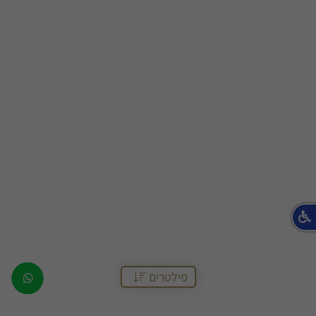
pp
פילטרים
b