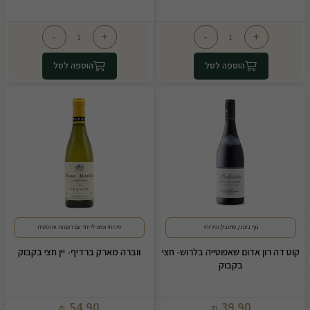
-
+
-
+
הוספה לסל
הוספה לסל
גוף בינוני, מתובלן ופירותי
פירותי ומינרלי יחד עם רעננות ארומטית
קוט דה רון אדום שאפוטייה בלרוש- חצי
ווברה מארק ברדיף- יין חצי בקבוק
בקבוק
54.90
39.90
₪
₪