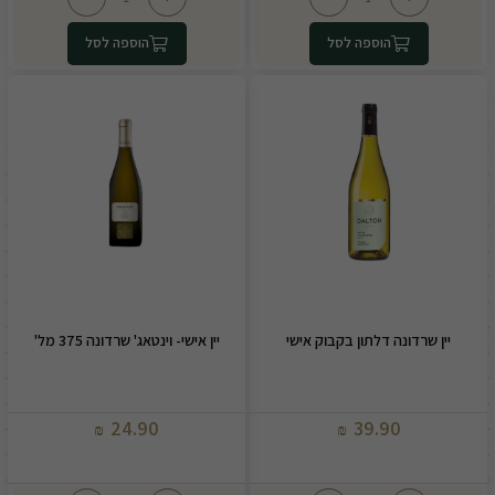
הוספה לסל
הוספה לסל
יין שרדונה דלתון בקבוק אישי
יין אישי- וינטאג' שרדונה 375 מל'
24.90
39.90
₪
₪