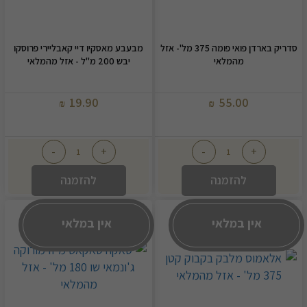
סדריק בארדן פואי פומה 375 מל'- אזל
מבעבע מאסקיו דיי קאבליירי פרוסקו
מהמלאי
יבש 200 מ"ל - אזל מהמלאי
19.90
55.00
₪
₪
-
+
-
+
להזמנה
להזמנה
אין במלאי
אין במלאי