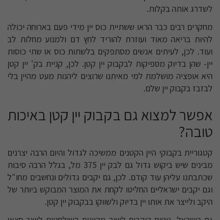
לשדרג אותה בקלות.
מחקרים רבים כבר הראו ששתיית כוס יין מידי פעם בארוחה יכולה
להיות בריאה מאוד ועוזרת להוריד לחץ דם ולמנוע מחלות לב
ועוד. לכן, לעיתים אנשים מסתפקים בלשתות כוס או שתי כוסות
יין- שהן בדיוק מספיקות לבקבוק יין קטן. לכן, קניית בק' יין קטן
היא אופציה מושלמת למי מאיתנו שרוצים ליהנות מעט מהיין בלי
לבזבז בקבוק יין שלם.
אפשר למצוא גם בקבוק יין קטן באיכות
טובה?
קטגוריית בקבוקי היין הקטנים ממשיכה לגדול והיום הרבה יצרנים
מבינים שיש ביקוש גדול גם לבק יין 375 מל, בגלל הרבה סיבות
שכתבתנו עליהן עוד קודם. לכן, גם יקבים גדולים ונחשבים מחו"ל
וגם יקבים ישראליים החליטו לקחת את המוצר המבוקש ביותר של
היקב ולייצר את אותו יין בדיוק ולשווקו בבקבוק יין קטן.
גם בישראל, נוטים היקבים לייצר מהיינות השולחניים לייצר חצאי