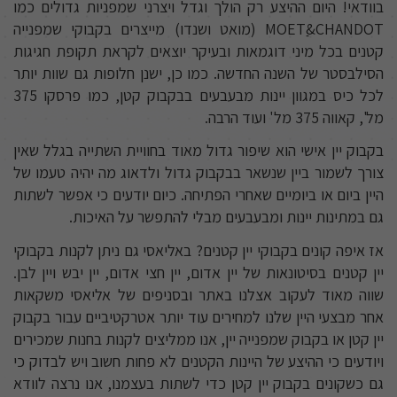
בוודאי! היום ההיצע רק הולך וגדל ויצרני שמפניות גדולים כמו
MOETַ&CHANDOT (מואט ושנדו) מייצרים בקבוקי שמפנייה
קטנים בכל מיני דוגמאות ובעיקר יוצאים לקראת תקופת חגיגות
הסילבסטר של השנה החדשה. כמו כן, ישנן חלופות גם שוות יותר
לכל כיס במגוון יינות מבעבעים בבקבוק קטן, כמו פרסקו 375
מל', קאווה 375 מל' ועוד הרבה.
בקבוק יין אישי הוא שיפור גדול מאוד בחוויית השתייה בגלל שאין
צורך לשמור ביין שנשאר בבקבוק גדול ולדאוג מה יהיה טעמו של
היין ביום או ביומיים שאחרי הפתיחה. כיום יודעים כי אפשר לשתות
גם במתינות יינות ומבעבעים מבלי להתפשר על האיכות.
אז איפה קונים בקבוקי יין קטנים? באליאסי גם ניתן לקנות בקבוקי
יין קטנים בסיטונאות של יין אדום, יין חצי אדום, יין יבש ויין לבן.
שווה מאוד לעקוב אצלנו באתר ובסניפים של אליאסי משקאות
אחר מבצעי היין שלנו למחירים עוד יותר אטרקטיביים עבור בקבוק
יין קטן או בקבוק שמפנייה יין, אנו ממליצים לקנות בחנות שמכירים
ויודעים כי ההיצע של היינות הקטנים לא פחות חשוב ויש לבדוק כי
גם כשקונים בקבוק יין קטן כדי לשתות בעצמנו, אנו נרצה לוודא