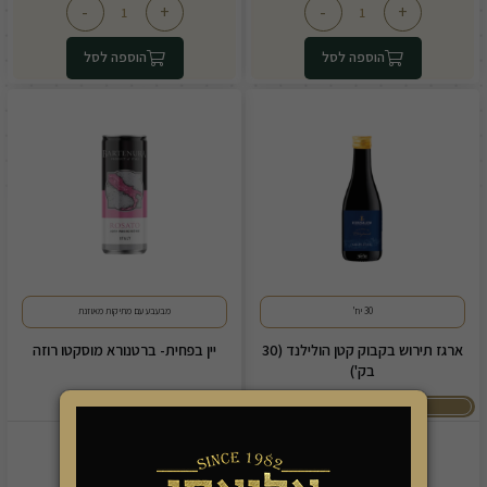
-
+
-
+
הוספה לסל
הוספה לסל
30 יח'
מבעבע עם מתיקות מאוזנת
ארגז תירוש בקבוק קטן הולילנד (30
יין בפחית- ברטנורא מוסקטו רוזה
בק')
כל ארגז מחוייב במשלוח
17.50
240.00
₪
₪