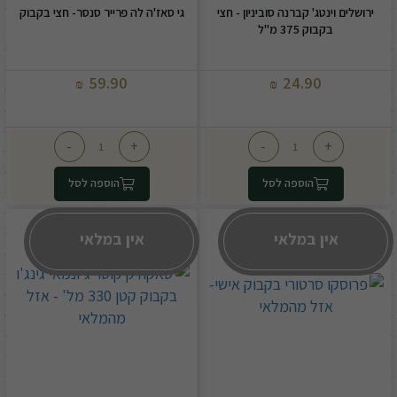
ירושלים וינטג' קברנה סוביניון - חצי
גי סאז'ה לה פרייר סנסר- חצי בקבוק
בקבוק 375 מ"ל
59.90
24.90
₪
₪
-
+
-
+
הוספה לסל
הוספה לסל
אין במלאי
אין במלאי