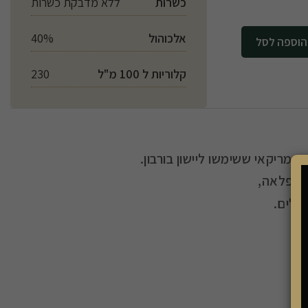
כשרות
ללא מדבקת כשרות
אלכוהול
40%
לסל
קלוריות ל 100 מ"ל
230
 אמריקאי ששימשו ליישון בורבון.
 ונפלאה,