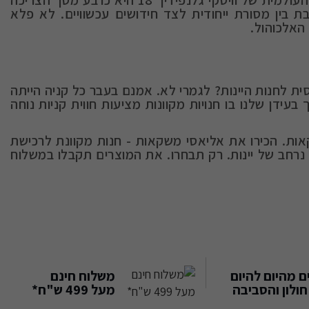
בין מסורת ייחודית לצד חידושים עכשוויים. לא פלא
האלכוהול.
 גלנפידיך 18 חייבים להגיע פיסית לחנות היינות? לגמרי לא. אמנם בעבר כל קניה הייתה
עידן שלנו בו חנויות מקוונות מציעות חווית קניות נוחה
אלכוהול ומגוון משקאות. הכירו את אליאסי משקאות - חנות מקוונת לרכישת
נרחב של יינות. רק תבחרו. את המוצרים תקבלו במשלוח
 מהיום להיום
משלוח חינם
ולון והסביבה
מעל 499 ש"ח*