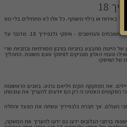
ך 18
ד באירוח או בילוי משותף. כל אלו לא מתחילים בלי כוס
זו האווירה, ההרגשה והחוויה. קבלו את אחד המשקאות המשובחים והנחשבים - וויסקי גלנפידיך 18. מדובר על
 של היינות מתבצע בחביות בורבון מסורתיות ובחביות שרי
ואילו טעמי האלון מעניקים לוויסקי טעם משובח. התהליך
 של הוויסקי.
לים. את המזקקה הקים ויליאם גרנט. בשנים הראשונות
 הסקוטים האמינו כי רק הם יודעים להעריך את עוצמתו
רחבי העולם. אך חברת גלנפידיך עשתה את הצעד והחלה
שונות ברחבי הגלובוס ידעו גם ידעו להעריך את המשקה,
ובחרו בו כמשקה האהוב והרצוי להם. עד שכיום הצריכה העולמית של וויסקי גלנפידיך 18 היא כרבע מסך הצריכה