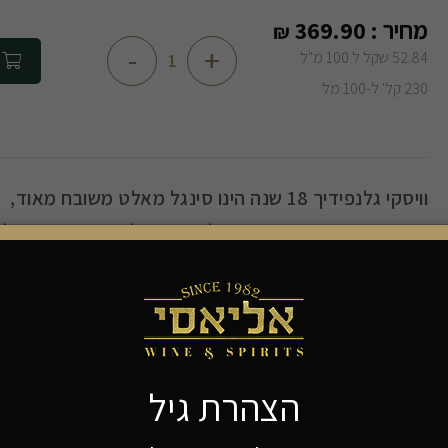
מחיר :
369.90
₪
-
+
52.84 שקל ל 100 מ"ל
הוספה 
230 קל' ל-100 מל
וויסקי גלנפידיך 18 שנה הינו סינגל מאלט משובח מאוד,
המתיישן בחביות מובחרות של שרי אורולוסו וחביות עץ אלון
זהו סינגל מאלט בעל אופי פירותי ומרתק עם סיומת חלקה
לגלנפידיך 18 שנה צבע זהוב וטעמים עשירים של פירות בשלים.
אלכוהול:40%
הצהרת גיל