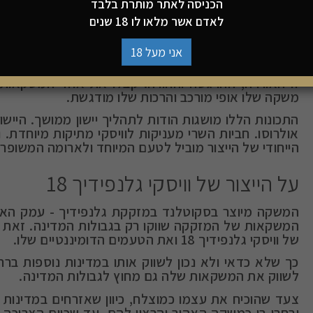
הכניסה לאתר מותרת בלבד
טעמו המשובח של וויסקי גלנפידי
לאדם אשר מלאו לו 18 שנים
משקאות טובים הם חלק מהחיים שלנו, כחלק מארוחה, כיבו
אני מעל 18
משקה משובח וטוב.
משקה שלו אופי מורכב והרכות שלו מודגשת.
התכונות הללו מושגות הודות לתהליך יישון ממושך. היישון
אולרוסו. חביות השרי מעניקות לוויסקי מתיקות מיוחדת. 
הייחודי של הייצור מוביל לטעם המיוחד ולארומה המשופרת
על הייצור של וויסקי גלנפידיך 18
המשקה מיוצר בסקוטלנד במזקקת גלנפידיך - עמק האיי
המשקאות של המזקקה שווקו רק בגבולות המדינה. זאת כי
של וויסקי גלנפידיך 18 ואת הטעמים הדומיננטיים שלו.
כך שלא כדאי ולא נכון לשווק אותו במדינות נוספות ב
לשווק את המשקאות שלה גם מחוץ לגבולות המדינה.
צעד שהוכיח את עצמו כמוצלח, כיוון שאזרחים במדינות 