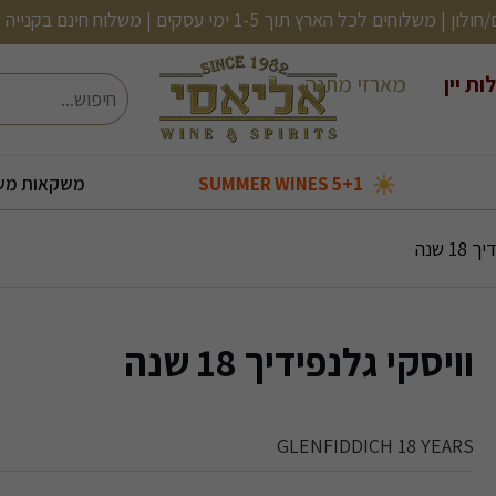
ם | משלוח חינם בקנייה מעל 499 (לא כולל בירות, שתיה קלה ועוד)
ות יין
מארזי מתנה
חיפוש
5+1 SUMMER WINES
משקאות מש
בעולם
בקבוקי אלכוהול קטנים
2 יינות ב120
שמן זית/ אנטיפסטי
אורטיז- מעדני דגים
קוקטיילים מוכנים
2 יינות ב-150
1 שנה
וויסקי גלנפידיך 18 שנה
GLENFIDDICH 18 YEARS