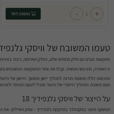
-
+
הוספה לסל
טעמו המשובח של וויסקי גלנפידיך
משקאות טובים הם חלק מהחיים שלנו, כחלק מארוחה, כיבוד באירוח א
זו האווירה, ההרגשה והחוויה. קבלו את אחד המשקאות המשובחים והנחשבים - וויסקי גלנפידיך 18. מדובר על מש
התכונות הללו מושגות הודות לתהליך יישון ממושך. היישון של היינות
טעם משובח. התהליך הייחודי של הייצור מוביל לטעם המיוחד ולארומ
על הייצור של וויסקי גלנפידיך 18
המשקה מיוצר בסקוטלנד במזקקת גלנפידיך - עמק האיילים. את המז