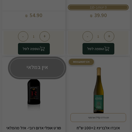
3 יינות ב-110
54.90
39.90
₪
₪
-
+
-
+
הוספה לסל
הוספה לסל
MIX&MATCH
אין במלאי
וינו ורדה קליל וארומטי
אזבדו אלבריניו 2=100 ש"ח
פורט אופלי אדום רובי- אזל מהמלאי