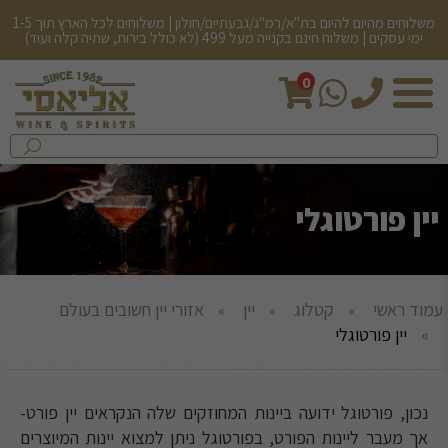
משלוחים מהיום להיום בת"א/רמ"ג/גבעתיים/חולון | משלוחים לכל הארץ תוך 1-5
ימי עסקים | משלוח חינם בקנייה מעל 499 (לא כולל בירות, שתיה קלה ועוד)
0
חיפש
בחנות...
שלח
יין פורטוגלי
עמוד ראשי
קטלוג
יין
אזורי יין חשובים בעולם
יין פורטוגלי
נכון, פורטוגל ידועה ביינות המחוזקים שלה הנקראים יין פורט-
אך מעבר ליינות הפורט, בפורטוגל ניתן למצוא יינות המיוצרים