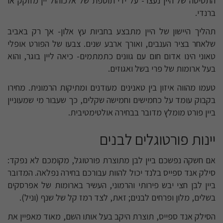
התסיסה של היין נעצר- על ידי תוספת של אלכוהול יין מזוקק או
ברנדי.
תהליך היישון של היין מתבצע בחביות עץ אלון- אך רק באביב
שלאחר בציר הענבים, ואורך ארבע שנים. צבעו של הפורט אופלי
טאוני הינו אדום חום עם גוונים כתמתמים- כיאה ליין בוגר, והוא
בעל ארומות של פרי בשל ואגוזים.
טעמו מהווה איזון בין טאנינים מעודנים ומתיקות הרמונית. מחירו
בקבוק עומד על כחמישים וחמישה שקלים, כך שעבור מי שמעוניין
ביין פורט מומלץ מדובר בבחירה אולטימטיבית.
יינות פורטוגלים לבנים
אם חשקה נפשכם ביין לבן מתוצרת פורטוגל, מקומכם לא נפקד:
סילק אנד ספייס בלנד יכול להוות עבורכם בחירה נפלאה. המדובר
ביין לבן חצי יבש פירותי והרמוני, העשיר בארומות של אפרסקים
בשלים, מלון ופרחים לבנים; זאת, לצד רמז קל של שנף (וניל).
הסילק אנד ספייס, תוצרת היקב בעל אותו השם, מאוד מאפיין את