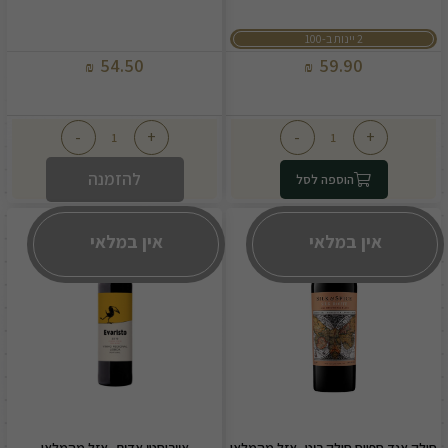
2 יינות ב-100
54.50
59.90
₪
₪
-
+
-
+
להזמנה
הוספה לסל
אין במלאי
אין במלאי