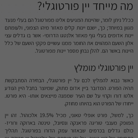
מה מייחד יין פורטוגלי?
ככלל ניתן לומר, שהיינות המגיעים אלינו מפורטוגל הם בעלי מנעד
מגוון במיוחד; כך, ישנם יינות קלים מאזור מיהו הצפוני, ולעומתם
יינות אדומים בעלי גוף מאזור אלנטגו הדרומי- אשר בו גדלים עצי
אלון השעם המהווים את החומר ממנו עשויים פקקי השעם של כלל
היינות באשר הם. להלן נבחן מספר יינות מפורטוגל.
יין פורטוגלי מומלץ
כאשר נבוא להמליץ לכם על יין פורטוגלי, הבחירה המתבקשת
תהיה הפורט. המדובר ביין אדום מתוק, שמיוצר בחבל היין הנודע
אלטו דורו וקרוי על שם העיר שממנה מייצאים אותו- היא פורטו.
ייחודו של הפורט הוא בהיותו מחוזק.
כך, למשל, פורט אופלי טאוני, מכיל 19.5% אלכוהול. זהו יין
המופק מענבי טוריגה פראנקה ונסיונל, טינטה בארוקה ורוריז-
כולם גדלים בכרמים שבאזור עמק הדורו בפורטוגל. תהליך