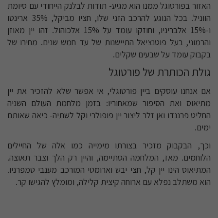
האזור בפורטוגל ממנו הוא מגיע- תודות לבלנק הייחודי עם סיומת
הווניל. בכל הנוגע להרכב הזני שלו, חציו מביקל, 35% ארינטו
ו-15% אלבריניו, וחוזקו עומד על 15% אלכוהול. זהו יין מאוזן
והרמוני, בעל פוטנציאל התיישנות של עד חמש שנים. מחירו של
בקבוק עומד על שבעים שקלים.
גולת הכותרת של פורטוגל
אם אנחנו עוסקים ביין פורטוגלי, אי אפשר שלא להזכיר את יין
מתיאוס ואת הסיפור שמאחוריו: בזמן מלחמת העולם השניה
החליט פרננדו ואן זלר ליצור יין פופולרי וקל לשתיה- כיאה שאותם
ימים.
וכך, הבקבוק מזכיר בצורתו מימייה כמו אלה של החיילים
הלוחמים. מאז, המלחמה הסתיימה, והיין רק הלך וצבר תאוצה.
המתיאוס הינו יין קל, חצי יבש וארומטי המורכב מענבי טמפרניו.
הוא משתלב נפלא עם ארוחה קיצית קלילה, ומומלץ להגישו קר.