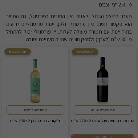
מ-250 זני ענבים!
מעבר להיצע הגדול ולאזורי היין הטובים בפורטוגל, גם המחיר
הוא פקטור חשוב ביין פורטוגלי ולכן, יינות פורטוגליים ידועים
בתור יינות עם תמורה מעולה לעלות. יין פורטוגלי יכול להתחיל
מ-30 ש"ח (לערך) ולספק חוויית שתייה מעניינת וטובה.
MIX&MATCH
MIX&MATCH
מרקם מלטף 3.9 VIVINO
מושלם למנה ים תיכונית
הרדאד דה סאו מיגל אדום 2=120 ש"ח
צ'יקוניה ברנקו לבן 2=100 ש"ח
2 יינות ב-120