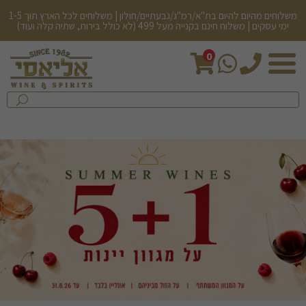
משלוחים מהיום להיום בת"א/רמ"ג/גבעתיים/חולון | משלוחים לכל הארץ תוך 1-5
ימי עסקים | משלוח חינם בקנייה מעל 499 (לא כולל בירות, שתיה קלה ועוד)
0
חיפש
בחנות...
שלח