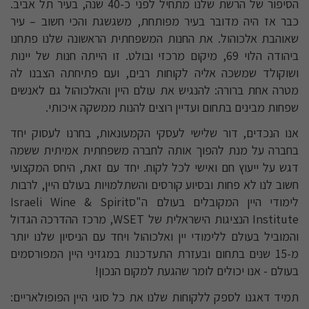
הסיפור של הרשת שלנו מתחיל לפני כ-40 שנה, בעיר תל אביב.
כבר אז היה מדובר בעיר מפותחת, משגשגת והכי חשוב – עיר
שאוהבת אלכוהול. את החנות המשפחתית הראשונה שלנו פתחנו
ביהודה הלוי 69, מיקום מרכזי ובולט. זו הייתה חנות של יינות
ושוקולד שמשכה אליה לקוחות רבים, ועם פתיחתה הצבנו לה
מטרה אחת ברורה: להנגיש את עולם היין והאלכוהול גם לאנשים
שפחות מבינים בתחום ועדיין רוצים להנות ממשקה איכותי.
אנו הנכדים, דור שלישי לעסקי הקמעונאות, בחרנו לעסוק יחד
בחברה על מנת להפוך אותה לחברה משפחתית אמיתית ששמה
דגש על ייעוץ חם ואישי לכל לקוח. יחד עם זאת, היחס המקצועי
חשוב לנו לא פחות ובסיוע קורסים והשתלמויות בעולם היין, לרבות
לימודי היין המקובלים בעולם ה"סIsraeli Wine & Spirit
Institute הנציגות הישראלית של WSET, מרכז ההדרכה הגדול
והמוביל בעולם ללימודי יין ואלכוהול ויחד עם הניסיון שלנו יותר
מ-15 שנים בתחום ובעזרת התעדכנות במגזיני היין המפורסמים
בעולם - אנו יכולים לומר שהגעת למקום הנכון!
תמיד דאגנו לספק ללקוחות שלנו את כל סוגי היין הפופולאריים: