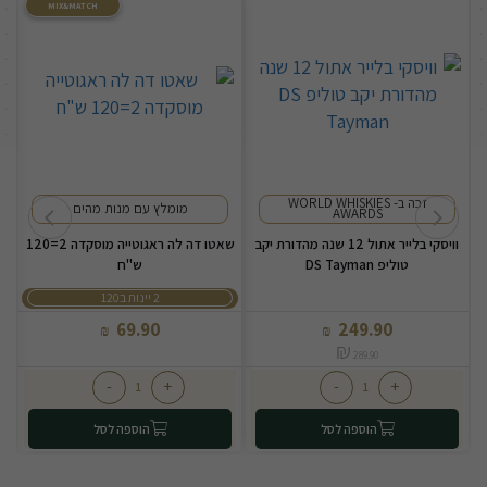
MIX&MATCH
זכה ב- WORLD WHISKIES
מומלץ עם מנות מהים
AWARDS
וויסקי בלייר אתול 12 שנה מהדורת יקב
שאטו דה לה ראגוטייה מוסקדה 2=120
טוליפ DS Tayman
ש"ח
2 יינות ב120
69.90
249.90
₪
₪
₪
289.90
-
+
-
+
הוספה לסל
הוספה לסל