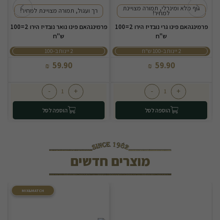
גוף מלא ומינרלי, תמורה מצויינת
רך ועגול, תמורה מצויינת למחיר!
למחיר!
פרמינגהאם פינו גרי נובדיז הירו 2=100
פרמינגהאם פינו נואר נובדיז הירו 2=100
ש"ח
ש"ח
2 יינות ב-100 ש"ח
2 יינות ב-100
59.90
59.90
₪
₪
-
+
-
+
הוספה לסל
הוספה לסל
מוצרים חדשים
MIX&MATCH