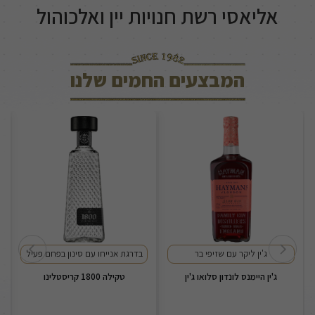
אליאסי רשת חנויות יין ואלכוהול
המבצעים החמים שלנו
ג'ין ליקר עם שזיפי בר
בדרגת אנייחו עם סינון בפחם פעיל
ג'ין היימנס לונדון סלואו ג'ין
טקילה 1800 קריסטלינו