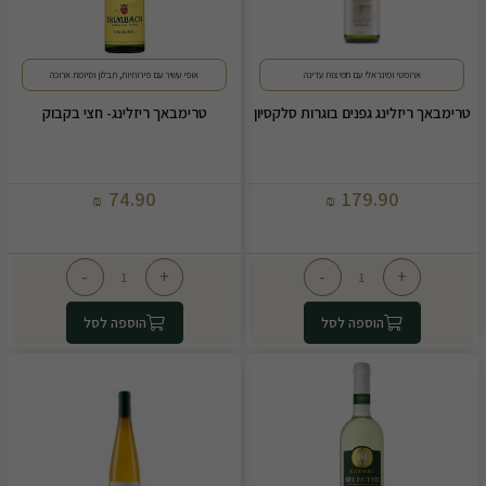
ארומטי ומינראלי עם חמיצות עדינה
אופי עשיר עם פירותיות, תבלון וסיומת ארוכה
טרימבאך ריזלינג גפנים בוגרות סלקסיון
טרימבאך ריזלינג- חצי בקבוק
74.90
179.90
₪
₪
-
+
-
+
הוספה לסל
הוספה לסל