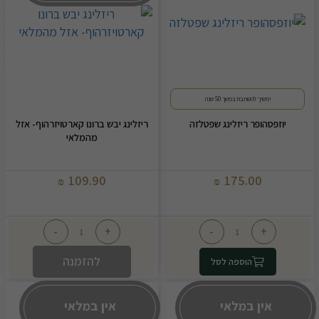
ימשיך להשתבח במשך 50 שנה
יוזפסהופר ריזלינג שפטלזה
ריזלינג יבש ברונו קארטויזרהוף- אזל
מהמלאי
109.90
175.00
₪
₪
-
+
-
+
להזמנה
הוספה לסל
אין במלאי
אין במלאי