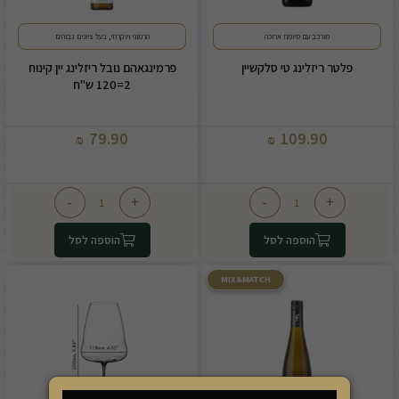
מורכב עם סיומת ארוכה
הרמוני ויוקרתי, בעל ציונים גבוהים
פלטר ריזלינג טי סלקשיין
פרמינגאהם נובל ריזלינג יין קינוח
2=120 ש"ח
79.90
109.90
₪
₪
-
+
-
+
הוספה לסל
הוספה לסל
MIX&MATCH