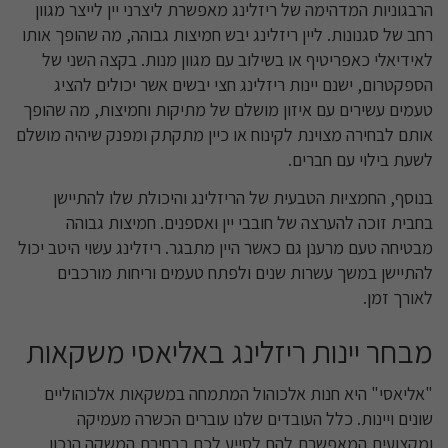
הרבגוניות המדהימה של ריזלינג מאפשרת ליצרני יין לייצר מגוון
רחב של סגנונות. ליין ריזלינג יבש חמיצות גבוהה, מה שהופך אותו
לאידיאלי כאפריטיף או בשילוב עם מגוון מנות. בקצה השני של
הספקטרום, ישנם יינות ריזלינג חצי יבשים אשר יכולים להציג
טעמים עשירים עם איזון מושלם של מתיקות וחמיצות, מה שהופך
אותם לבחירה מצוינת לקינוח או כיין מתקתק ומפנק שיהיה מושלם
לשעת בילוי עם חברים.
בנוסף, החמציות הטבעית של הריזלינג והיכולת שלו להתיישן
בחבית זוכה להערצה של חובבי יין ואספנים. חמיצות גבוהה
מבטיחה טעם מרענן גם כאשר היין מתבגר. ריזלינג עשוי היטב יכול
להתיישן במשך עשרות שנים ולפתח טעמים וריחות מורכבים
לאורך זמן.
מבחר יינות ריזלינג באליאסי משקאות
"אליאסי" היא חנות אלכוהול המתמחה במשקאות אלכוהוליים
שונים ויינות. כלל העובדים שלנו עוברים הכשרה מעמיקה
ומקצועית המאפשרת להם לסייע לכם בבחירת המשקה הנכון