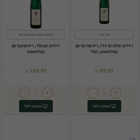
טרופי והדרי
פירותיות פיקנטית. מתיישן לזמן ארוך.
ריזלינג שלוס מרינליי, רייכסגראף פון
ריזלינג קאסלר, רייכסנאגף פון
קסלשטאט, מוזל
קסלשטאט
109.90
89.90
₪
₪
-
+
-
+
הוספה לסל
הוספה לסל