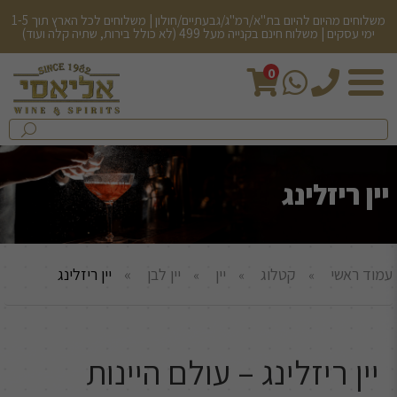
משלוחים מהיום להיום בת"א/רמ"ג/גבעתיים/חולון | משלוחים לכל הארץ תוך 1-5
ימי עסקים | משלוח חינם בקנייה מעל 499 (לא כולל בירות, שתיה קלה ועוד)
0
חיפש
בחנות...
שלח
יין ריזלינג
עמוד ראשי
קטלוג
יין
יין לבן
יין ריזלינג
יין ריזלינג – עולם היינות