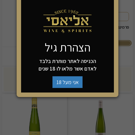
מיוצר מגפנים בוגרות, קלאסי
פרמינגאהם קלאסיק ריזלינג 2= 120
כוס רידל ווינגס ריזלינג
ש"ח
הצהרת גיל
2 יינות ב-120
139.90
69.90
₪
₪
הכניסה לאתר מותרת בלבד
לאדם אשר מלאו לו 18 שנים
-
+
-
+
אני מעל 18
הוספה לסל
הוספה לסל