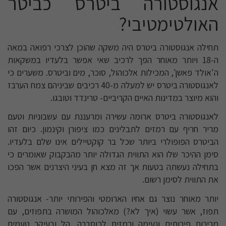
אנגוסטורה ביטרס כביטר
האולטימטיבי?
תחילה אנגוסטורה ביטרס היה משקה שהוכן לצרכי רפואה במאה
ה-18 ויותר מאוחר הפך לרכיב שאי אפשר בלעדיו במשקאות
ה'אולד פאשן', המכילות אלכוהול, סוכר, מים וביטרס. משערים כי
לאנגוסטורה ביטרס יש למעלה מ-40 רכיבים שביניהם צמח הערבז
והוא מיוצר במדינות האיים הקריביים- טרינדד וטובגו.
לאנגוסטורה ביטרס ארומה עשירה ומרעננת עם עשבוניות וטעם
מריר חריף עם רמזים לתבלינים כמו ציפורן וקינמון. כיום זהו
הביטרס הפופולרי ביותר שכל בר קוקטיילים אינו שלם בלעדיו.
סימן ההיכר שלו הוא התווית הגדולה יותר מהבקבוק שאומרים כי
בתחילה נעשתה בטעות אך זה מצא חן בעיני היצרנים אשר הפכו
את התווית לסימן רשום.
יותר מאוחר נוצר גם אחיו הארומטי והפירותי יותר- אנגוסטורה
תפוז, אשר עשוי (איך לא?) מאלכוהול המושרה בתפוזים, עם
מרירות פירותית ונעימה ורמזים לכוסברה, הל ובעיקר טעמים