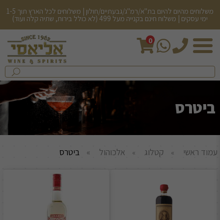
משלוחים מהיום להיום בת"א/רמ"ג/גבעתיים/חולון | משלוחים לכל הארץ תוך 1-5
ימי עסקים | משלוח חינם בקנייה מעל 499 (לא כולל בירות, שתיה קלה ועוד)
0
חיפש
בחנות...
שלח
ביטרס
עמוד ראשי
קטלוג
אלכוהול
ביטרס