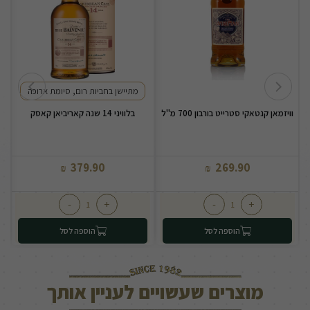
מתיישן בחביות רום, סיומת ארוכה
וויזמאן קנטאקי סטרייט בורבון 700 מ"ל
בלוויני 14 שנה קאריביאן קאסק
379.90
269.90
₪
₪
-
+
-
+
הוספה לסל
הוספה לסל
מוצרים שעשויים לעניין אותך