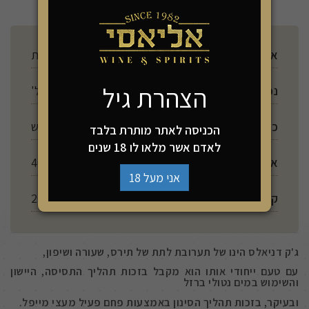
ארץ ייצור
ארצות הברית
הצהרת גיל
נפח
700 מל'
כשרות
יש
הכניסה לאתר מותרת בלבד
לאדם אשר מלאו לו 18 שנים
אלכוהול
40%
אני מעל 18
קלוריות ל 100 מ"ל
230
ג'ק דניאלס הינו של תערובת לתת של תירס, שעורה ושיפון,
עם טעם ייחודי אותו הוא מקבל בזכות תהליך התסיסה, היישון
והשימוש במים נטולי ברזל
ובעיקר, בזכות תהליך הסינון באמצעות פחם פעיל מעצי מייפל.