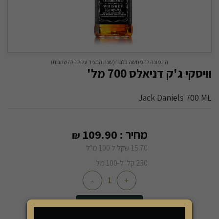
התמונה להמחשה בלבד (שנת הבציר עלולה להשתנות)
וויסקי ג'ק דניאלס 700 מל'
Jack Daniels 700 ML
מחיר :
109.90
₪
15.70 שקל ל 100 מ"ל
230 קל' ל-100 מל
-
+
הוספה לסל