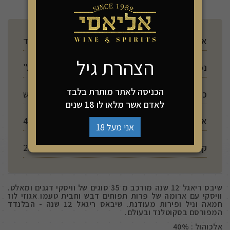
ארץ ייצור
סקוטלנד
הצהרת גיל
נפח
1000 מל'
הכניסה לאתר מותרת בלבד
כשרות
יש
לאדם אשר מלאו לו 18 שנים
אלכוהול
40%
אני מעל 18
קלוריות ל 100 מ"ל
230
שיבס ריאגל 12 שנה מורכב מ 35 סוגים של וויסקי דגנים ומאלט.
וויסקי עם ארומה של פרות תפוחים דבש וחבית טעמו אגוזי לוז
חמאה וניל ופירות מעודנת. שיבאס ריגאל 12 שנה - הבלנדד
המפורסם בסקוטלנד ובעולם.
אלכוהול : 40%