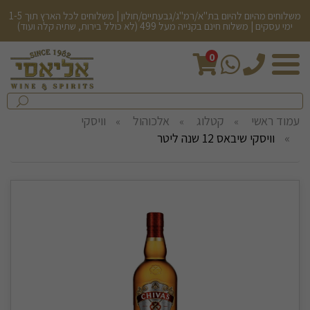
משלוחים מהיום להיום בת"א/רמ"ג/גבעתיים/חולון | משלוחים לכל הארץ תוך 1-5
ימי עסקים | משלוח חינם בקנייה מעל 499 (לא כולל בירות, שתיה קלה ועוד)
0
חיפש
בחנות...
שלח
עמוד ראשי
קטלוג
אלכוהול
וויסקי
וויסקי שיבאס 12 שנה ליטר