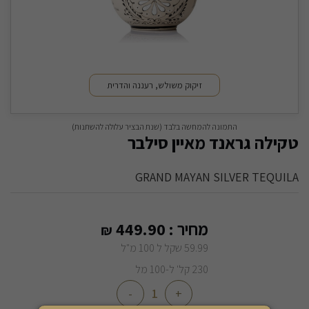
זיקוק משולש, רעננה והדרית
התמונה להמחשה בלבד (שנת הבציר עלולה להשתנות)
טקילה גראנד מאיין סילבר
GRAND MAYAN SILVER TEQUILA
מחיר :
449.90
₪
59.99 שקל ל 100 מ"ל
230 קל' ל-100 מל
-
+