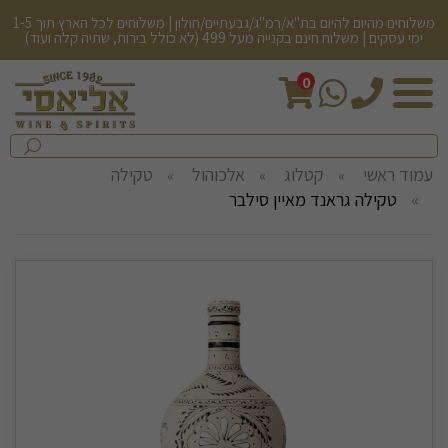
משלוחים מהיום להיום בת"א/רמ"ג/גבעתיים/חולון | משלוחים לכל הארץ תוך 1-5
ימי עסקים | משלוח חינם בקנייה מעל 499 (לא כולל בירות, שתיה קלה ועוד)
0
חיפש
בחנות...
שלח
עמוד ראשי
קטלוג
אלכוהול
טקילה
טקילה גראנד מאיין סילבר