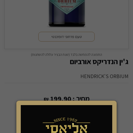
טעם פרחוני דומיננטי
התמונה להמחשה בלבד (שנת הבציר עלולה להשתנות)
ג'ין הנדריקס אורביום
HENDRICK'S ORBIUM
מחיר :
199.90
₪
28.56 שקל ל 100 מ"ל
210 קל' ל-100 מל
-
+