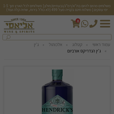
משלוחים מהיום להיום בת"א/רמ"ג/גבעתיים/חולון | משלוחים לכל הארץ תוך 1-5
ימי עסקים | משלוח חינם בקנייה מעל 499 (לא כולל בירות, שתיה קלה ועוד)
0
חיפש
בחנות...
שלח
עמוד ראשי
קטלוג
אלכוהול
ג'ין
ג'ין הנדריקס אורביום