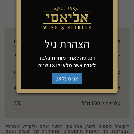
הוספה לסל
הצהרת גיל
ארץ ייצור
צרפת
נפח
1000 מל'
הכניסה לאתר מותרת בלבד
לאדם אשר מלאו לו 18 שנים
כשרות
ללא מדבקת כשרות
אני מעל 18
אלכוהול
45%
קלוריות ל 100 מ"ל
250
ריקארד פסטיס ליטר, אפריטיף בטעם אניס וליקריץ ממרסיי
שבצרפת. כדי ליהנות מהטעמים המעודנים של האניס ועשבי