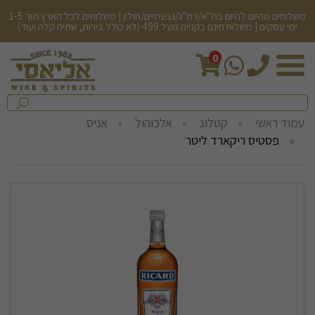
משלוחים מהיום להיום בת"א/רמ"ג/גבעתיים/חולון | משלוחים לכל הארץ תוך 1-5
ימי עסקים | משלוח חינם בקנייה מעל 499 (לא כולל בירות, שתיה קלה ועוד)
0
חיפש
בחנות...
שלח
עמוד ראשי
קטלוג
אלכוהול
אניס
פסטיס ריקארד ליטר