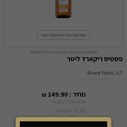
טעם מעודן של אניס ועשבי תיבול
התמונה להמחשה בלבד (שנת הבציר עלולה להשתנות)
פסטיס ריקארד ליטר
Ricard Pastis 1LT
מחיר :
149.90
₪
14.99 שקל ל 100 מ"ל
250 קל' ל-100 מל
-
+