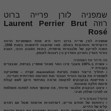
שמפניה לורן פרייה ברוט
רוזה
Laurent Perrier Brut
Rosé
שמפניה לורן פרייה ברוט רוזה היא אחת השמפניות הרוזה
היוקרתיות והאהובות בעולם. מאז שהוצגה לראשונה בשנת 1968,
הפכה לאייקון של אלגנטיות צרפתית, בזכות הסגנון הנקי, הצבע
הורוד העדין והאיזון המדויק בין רעננות לעומק.
מה מייחד את השמפניה
• עשויה ב-100% מענבי פינו נואר מאזור שמפיין בצרפת, שנבצרים
בעבודת יד.
• תהליך הייצור נעשה בשיטת maceration קצרה – שמעניקה
לשמפניה את צבעה הוורוד הטבעי ואת הארומה הפירותית העדינה.
• מתיישנת בבקבוקים לתקופה ארוכה במרתפי היקב לשם קבלת
סיומת חלקה ומאוזנת.
• עיצוב הבקבוק אלגנטי ומיוחד, מה שהופך אותה למתנה מושלמת
או למרכז שולחן חגיגי.
פרופיל טעמים וריח
• ניחוחות של תותים טריים, דומדמניות אדומות ופטל עם רמזים
קלים של הדרים.
• בפה מורגשים טעמים נקיים, רעננים ומאוזנים עם בועות עדינות