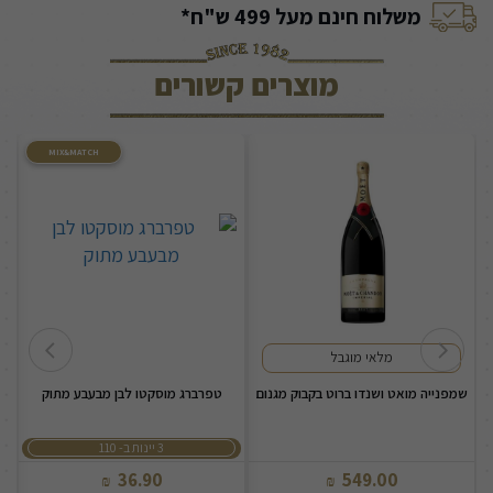
משלוח חינם מעל 499 ש"ח*
מוצרים קשורים
MIX&MATCH
מלאי מוגבל
שמפנייה מואט ושנדו ברוט בקבוק מגנום
טפרברג מוסקטו לבן מבעבע מתוק
ש
3 יינות ב- 110
36.90
549.00
₪
₪