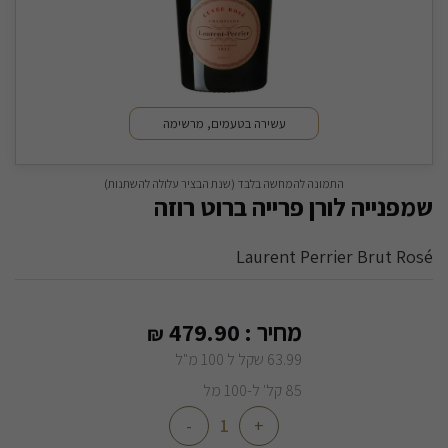
עשירה בטעמים, מרשימה
התמונה להמחשה בלבד (שנת הבציר עלולה להשתנות)
שמפנייה לורן פרייה ברוט רוזה
Laurent Perrier Brut Rosé
מחיר :
479.90
₪
63.99 שקל ל 100 מ"ל
85 קל' ל-100 מל
-
+