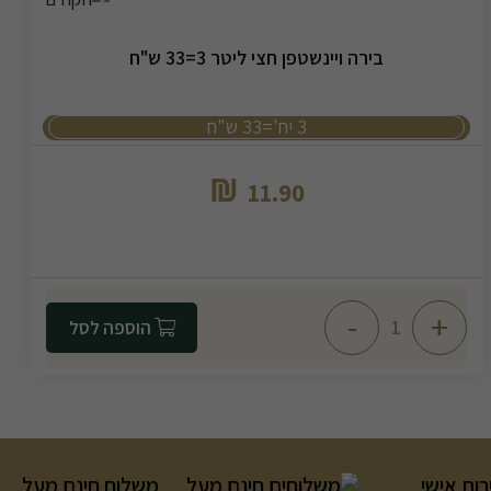
בירה ויינשטפן חצי ליטר 3=33 ש"ח
3 יח'=33 ש"ח
₪
11.90
-
+
הוספה לסל
רות אישי
משלוח חינם מעל