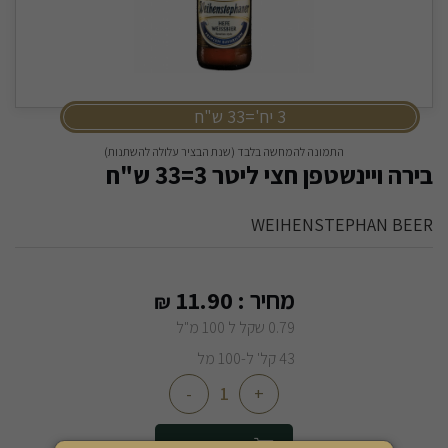
3 יח'=33 ש"ח
התמונה להמחשה בלבד (שנת הבציר עלולה להשתנות)
בירה ויינשטפן חצי ליטר 3=33 ש"ח
WEIHENSTEPHAN BEER
מחיר :
11.90
₪
0.79 שקל ל 100 מ"ל
43 קל' ל-100 מל
-
+
הוספה לסל