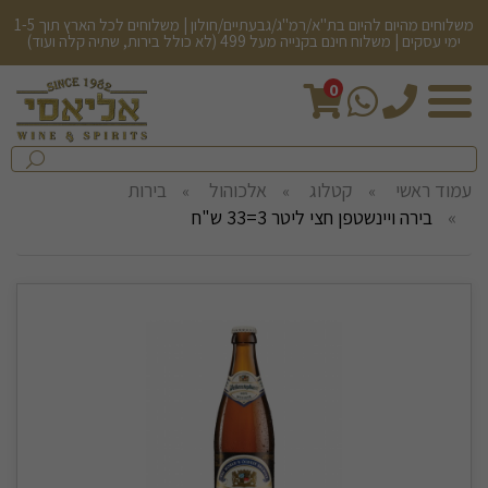
משלוחים מהיום להיום בת"א/רמ"ג/גבעתיים/חולון | משלוחים לכל הארץ תוך 1-5
ימי עסקים | משלוח חינם בקנייה מעל 499 (לא כולל בירות, שתיה קלה ועוד)
0
חיפש
בחנות...
שלח
עמוד ראשי
קטלוג
אלכוהול
בירות
בירה ויינשטפן חצי ליטר 3=33 ש"ח