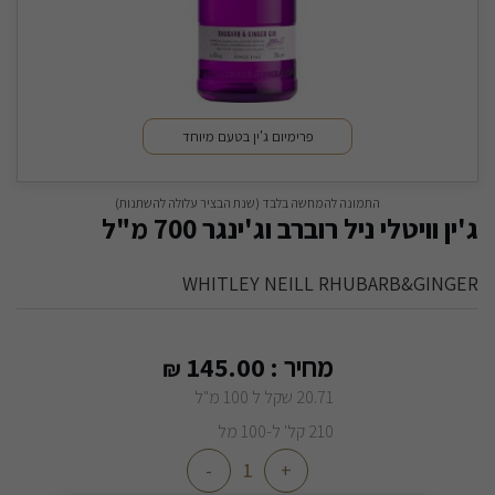
פרימיום ג'ין בטעם מיוחד
התמונה להמחשה בלבד (שנת הבציר עלולה להשתנות)
ג'ין וויטלי ניל רוברב וג'ינגר 700 מ"ל
WHITLEY NEILL RHUBARB&GINGER
מחיר :
145.00
₪
20.71 שקל ל 100 מ"ל
210 קל' ל-100 מל
-
+