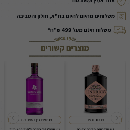
אתר אמין ומאובטח
משלוחים מהיום להיום בת"א, חולון והסביבה
משלוח חינם מעל 499 ש"ח*
מוצרים קשורים
פרחוני ורענן
פרימיום ג'ין בטעם מיוחד
ת
ג'ין הנדריקס פלורה אדורה
ג'ין וויטלי ניל רוברב וג'ינגר 700 מ"ל