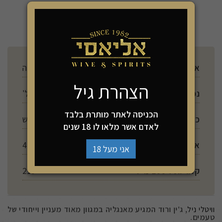
הוספה לסל
ארץ ייצור
אנגליה
הצהרת גיל
נפח
700 מל'
הכניסה לאתר מותרת בלבד
כשרות
יש
לאדם אשר מלאו לו 18 שנים
אלכוהול
43%
אני מעל 18
קלוריות ל 100 מ"ל
210
וויטלי ניל
, ג'ין ורוד המגיע מאנגליה במגוון מאוד מעניין וייחודי של
טעמים.