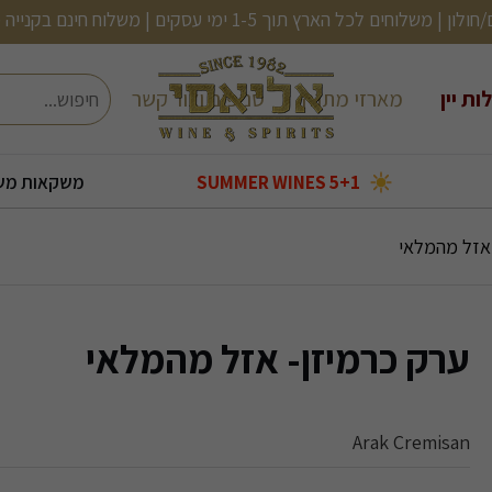
ם | משלוח חינם בקנייה מעל 499 (לא כולל בירות, שתיה קלה ועוד)
חיפוש
ות יין
מארזי מתנה
סניפים וצור קשר
5+1 SUMMER WINES
משקאות מש
בעולם
בקבוקי אלכוהול קטנים
2 יינות ב120
שמן זית/ אנטיפסטי
אורטיז- מעדני דגים
קוקטיילים מוכנים
2 יינות ב-150
 אזל מהמלאי
ערק כרמיזן- אזל מהמלאי
Arak Cremisan