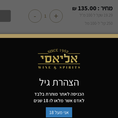
מחיר :
135.00
₪
-
+
19.29 שקל ל 100 מ"ל
250 קל' ל-100 מל
יקב קרמיזאן מבית לחם מצליח לייצר לצד היינות גם ערק
אשר מיוצר מ-100% ענבי דבוקי/דאבוקי- זן הענבים הקדום בישראל,
ערק קרמיזאן עובר זיקוק במשך 3 פעמים דרך דודי נחושת עתיקים מ-1974
ולאחר מכן עובר תסיסה בתיבול אניס לקבלת הארומה והט
הצהרת גיל
זהו ערק מומלץ למתנה, ייחודי באופיו עם טעמים עשירים.
הכניסה לאתר מותרת בלבד
אלכוהול: 53%
לאדם אשר מלאו לו 18 שנים
למה להזמין מאיתנו?
אני מעל 18