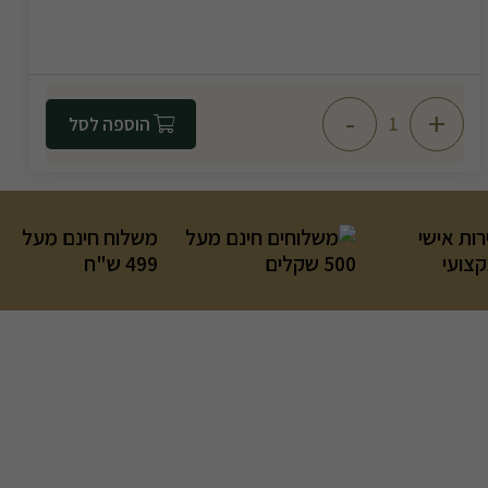
-
+
הוספה לסל
רות אישי
משלוח חינם מעל
קצועי
499 ש"ח