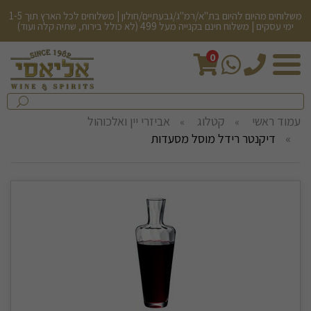
משלוחים מהיום להיום בת"א/רמ"ג/גבעתיים/חולון | משלוחים לכל הארץ תוך 1-5
ימי עסקים | משלוח חינם בקנייה מעל 499 (לא כולל בירות, שתיה קלה ועוד)
0
חיפש
בחנות...
שלח
עמוד ראשי
קטלוג
אביזרי יין ואלכוהול
דיקנטר רידל מוסל מסעדות