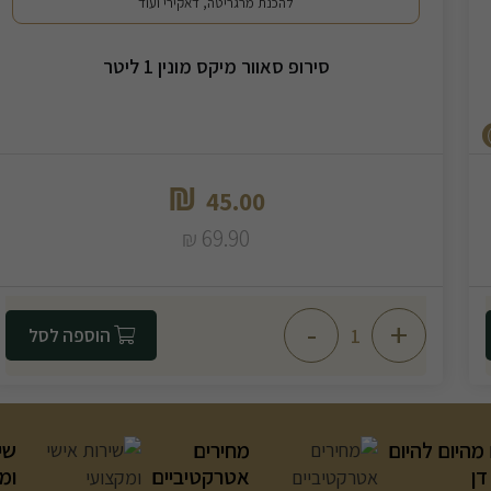
להכנת מרגריטה, דאקירי ועוד
סירופ סאוור מיקס מונין 1 ליטר
₪
45.00
69.90
₪
-
+
הוספה לסל
מהיום להיום
מחירים
שי
דן
אטרקטיביים
ומ