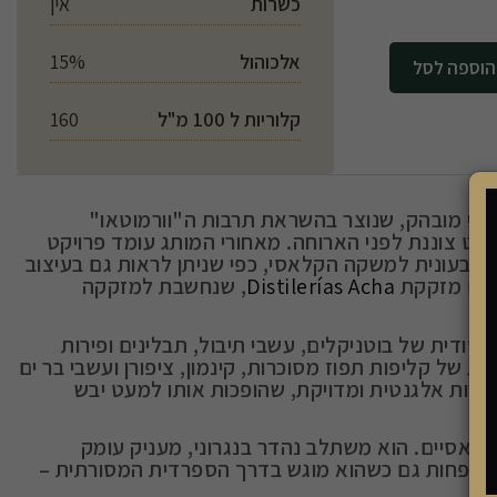
כשרות
אין
אלכוהול
15%
לסל
קלוריות ל 100 מ"ל
160
יכוני מובהק, שנוצר בהשראת תרבות ה"וורמוטאו"
וט צוננת לפני הארוחה. מאחורי המותג עומד פרויקט
צבעונית למשקה הקלאסי, כפי שניתן לראות גם בעיצוב
ף עם מזקקת
Distilerías Acha
, שנחשבת למזקקה
 סודית של בוטניקלים, עשבי תיבול, תבלינים ופירות
ות של קליפות תפוז מסוכרות, קינמון, ציפורן ועשבי בר ים
רירות אלגנטית ומדויקת, שהופכות אותו למעט יבש
 קלאסיים. הוא משתלב נהדר בנגרוני, מעניק עומק
 לא פחות גם כשהוא מוגש בדרך הספרדית המסורתית –