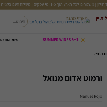
ם | משלוח חינם בקנייה מעל 499 (לא כולל בירות, שתיה קלה ועוד)
ות יין
מארזי מתנה
חיפוש
5+1 SUMMER WINES
משקאות מש
בעולם
בקבוקי אלכוהול קטנים
2 יינות ב120
שמן זית/ אנטיפסטי
אורטיז- מעדני דגים
קוקטיילים מוכנים
2 יינות ב-150
ם מנואל
ורמוט אדום מנואל
Manuel Rojo