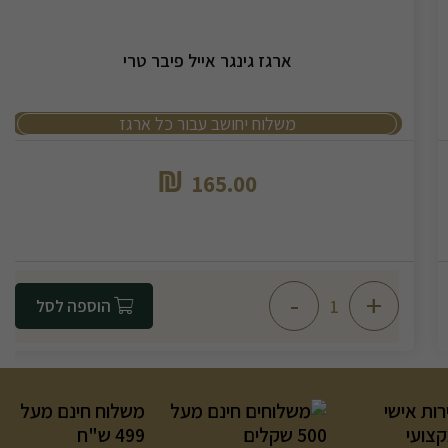
ארגז גינגר אייל פיבר טרי
משלוח יחושב עבור כל ארגז
₪
165.00
-
+
הוספה לסל
רות אישי
משלוח חינם מעל
קצועי
499 ש"ח