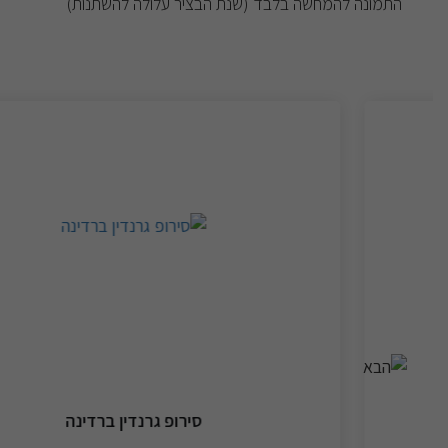
התמונה להמחשה בלבד (שנת הבציר עלולה להשתנות)
סירופ גרנדין ברדינה