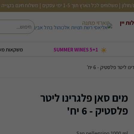
ם | משלוח חינם בקנייה מעל 499 (לא כולל בירות, שתיה קלה ועוד)
ות יין
מארזי מתנה
חיפוש
5+1 SUMMER WINES
משקאות מש
בעולם
בקבוקי אלכוהול קטנים
2 יינות ב120
שמן זית/ אנטיפסטי
אורטיז- מעדני דגים
קוקטיילים מוכנים
2 יינות ב-150
ו ליטר פלסטיק - 6 יח'
מים סאן פלגרינו ליטר
פלסטיק - 6 יח'
San pellegrino 1000 ml