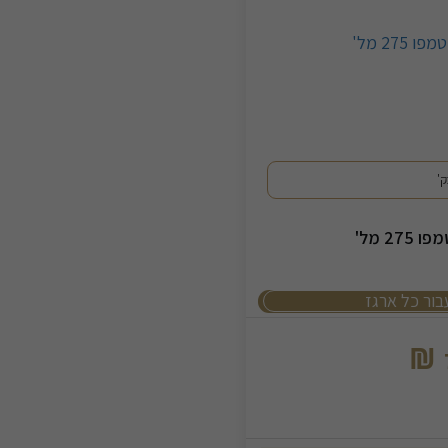
27 מל'
בור כל ארגז
₪