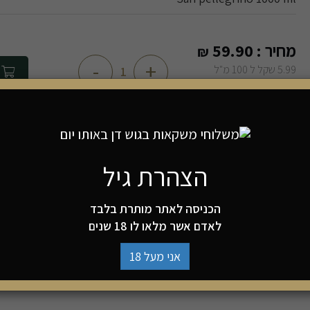
מחיר :
59.90
₪
-
+
5.99 שקל ל 100 מ"ל
הוספה 
50 קל' ל-100 מל
מים מינרליים מוגזים סן פלגרינו ליטר מהרי האלפים באיט
הצהרת גיל
בהזמנת כל 2 ארגזים, יחוייבו דמי משלוח בנפרד -
הכניסה לאתר מותרת בלבד
למה להזמין מאיתנו?
לאדם אשר מלאו לו 18 שנים
אתר אמין
משלוחים מהיום להיום בת"
אני מעל 18
ומאובטח
והסביבה