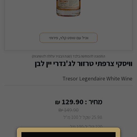
ווניל עם טוסט קלוי, פירותי
התמונה להמחשה בלבד (שנת הבציר עלולה להשתנות)
וויסקי צרפתי טרזור לג'נדרי יין לבן
Tresor Legendaire White Wine
מחיר :
129.90
₪
₪
149.90
25.98 שקל ל 100 מ"ל
220 קל' ל-100 מל