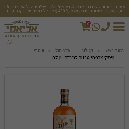
משלוחים מהיום להיום בת"א/רמ"ג/גבעתיים/חולון | משלוחים לכל הארץ תוך 1-5
ימי עסקים | משלוח חינם בקנייה מעל 499 (לא כולל בירות, שתיה קלה ועוד)
0
חיפש
בחנות...
שלח
עמוד ראשי
קטלוג
אלכוהול
וויסקי
וויסקי צרפתי טרזור לג'נדרי יין לבן