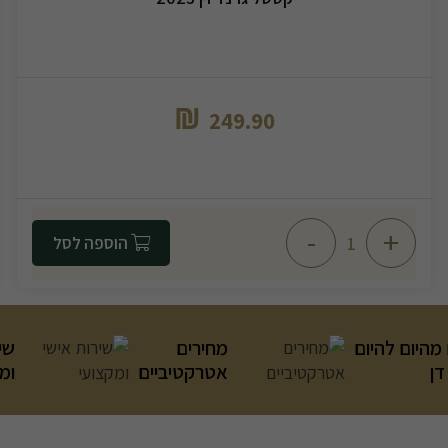
₪
249.90
-
+
הוספה לסל
מהיום להיום
מחירים
שי
דן
אטרקטיביים
ומ