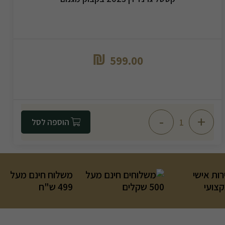
₪
599.00
-
+
הוספה לסל
רות אישי
משלוח חינם מעל
קצועי
499 ש"ח