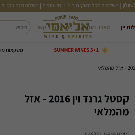
ם | משלוח חינם בקנייה מעל 499 (לא כולל בירות, שתיה קלה ועוד)
חיפוש
ות יין
מארזי מתנה
סניפים וצור קשר
5+1 SUMMER WINES
משקאות מש
בעולם
בקבוקי אלכוהול קטנים
2 יינות ב120
שמן זית/ אנטיפסטי
אורטיז- מעדני דגים
קוקטיילים מוכנים
2 יינות ב-150
קסטל גרנד וין 2016 - אזל
מהמלאי
CASTEL GRAND VIN