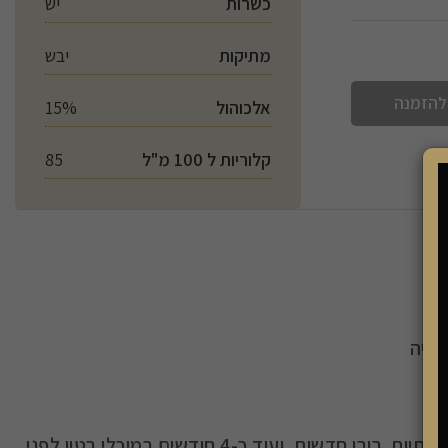
כשרות
יש
מתיקות
יבש
להזמנה
אלכוהול
15%
קלוריות ל 100 מ"ל
85
נקיה
נק
יישון בחביות: גדל במשך כ –16 חודשים בחביות עץ אלון צרפתיות, רובן חדשות, ועוד כ-4 חודשים במיכלי בטון לפני