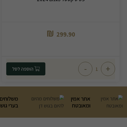
₪
299.90
-
+
הוספה לסל
אתר אמין
משלוחים 
ומאובטח
בערי גוש 