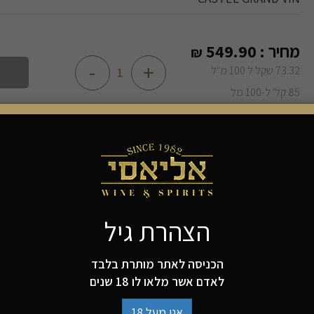
מחיר :
549.90
₪
-
+
73.32 שקל ל 100 מ"ל
85 קל' ל-100 מל
קסטל גרנד וין אלגנטי וקלאסי בעל צבע עמוק,
בוקה מרוכז ומורכב המלווה בטעמי פירות יער שחורים,
תבלינים וטאנינים רכים (אך מוחשיים).
הצהרת גיל
זהו יין מאוזן הנוטה לקטיפתיות חלקה ובעל סיומת ארוכה ו
הכניסה לאתר מותרת בלבד
הרכב זני : ענבי קברנה סוביניון, מרלו, פטי ורדו וקברנה פר
לאדם אשר מלאו לו 18 שנים
אחוז אלכוהול: 15%
אני מעל 18