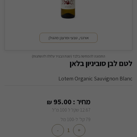
אורגני, טבעי ומרענן מהגולן
התמונה להמחשה בלבד (שנת הבציר עלולה להשתנות)
לטם לבן סוביניון בלאן
Lotem Organic Sauvignon Blanc
מחיר :
95.00
₪
12.67 שקל ל 100 מ"ל
79 קל' ל-100 מל
-
+