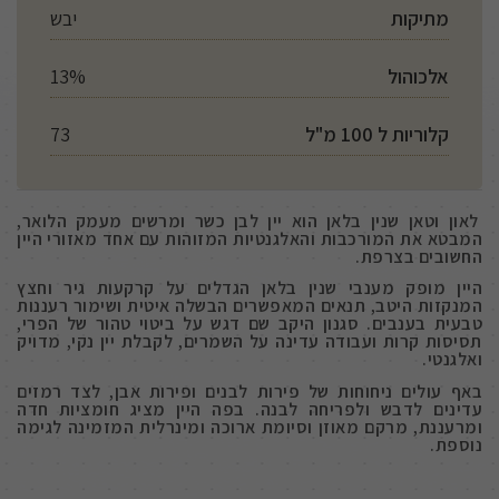
מתיקות
יבש
אלכוהול
13%
קלוריות ל 100 מ"ל
73
לאון וטאן שנין בלאן הוא יין לבן כשר ומרשים מעמק הלואר,
המבטא את המורכבות והאלגנטיות המזוהות עם אחד מאזורי היין
החשובים בצרפת.
היין מופק מענבי שנין בלאן הגדלים על קרקעות גיר וחצץ
המנקזות היטב, תנאים המאפשרים הבשלה איטית ושימור רעננות
טבעית בענבים. סגנון היקב שם דגש על ביטוי טהור של הפרי,
תסיסות קרות ועבודה עדינה על השמרים, לקבלת יין נקי, מדויק
ואלגנטי.
באף עולים ניחוחות של פירות לבנים ופירות אבן, לצד רמזים
עדינים לדבש ולפריחה לבנה. בפה היין מציג חומציות חדה
ומרעננת, מרקם מאוזן וסיומת ארוכה ומינרלית המזמינה לגימה
נוספת.