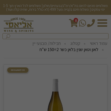
משלוחים מהיום להיום בת"א/רמ"ג/גבעתיים/חולון | משלוחים לכל הארץ תוך 1-5
ימי עסקים | משלוח חינם בקנייה מעל 499 (לא כולל בירות, שתיה קלה ועוד)
0
חיפש
בחנות...
שלח
עמוד ראשי
קטלוג
חבילות/ מבצעי יין
לאון וטאן שנין בלאן כשר 2=150 ש"ח
MIX&MATCH