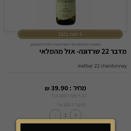
3 יינות ב110
התמונה להמחשה בלבד (שנת הבציר עלולה להשתנות)
מדבר 22 שרדונה- אזל מהמלאי
midbar 22 chardonnay
מחיר :
39.90
₪
5.32 שקל ל 100 מ"ל
85 קל' ל-100 מל
-
+
הוספה לסל