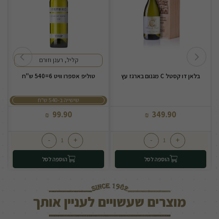
קליל, רענן וזורם
בלאן דו קסטל C מגנום בארגז עץ
טוליפ אספרו וויט 6=540 ש"ח
טו
שישייה ב-540 ש"ח
99.90
349.90
₪
₪
-
+
-
+
הוספה לסל
הוספה לסל
מוצרים שעשויים לעניין אותך