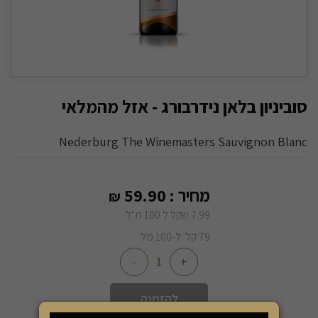
סוביניון בלאן נידרבורג - אזל מהמלאי
Nederburg The Winemasters Sauvignon Blanc
מחיר :
59.90
₪
7.99 שקל ל 100 מ"ל
79 קל' ל-100 מל
-
+
להזמנה