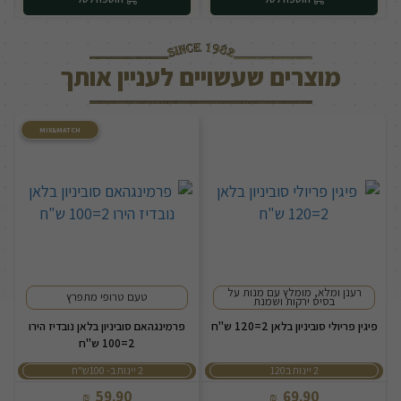
מוצרים שעשויים לעניין אותך
MIX&MATCH
רענן ומלא, מומלץ עם מנות על
טעם טרופי מתפרץ
בסיס ירקות ושמנת
פיגין פריולי סוביניון בלאן 2=120 ש"ח
פרמינגהאם סוביניון בלאן נובדיז הירו
2=100 ש"ח
2 יינות ב120
2 יינות ב- 100ש"ח
59.90
69.90
₪
₪