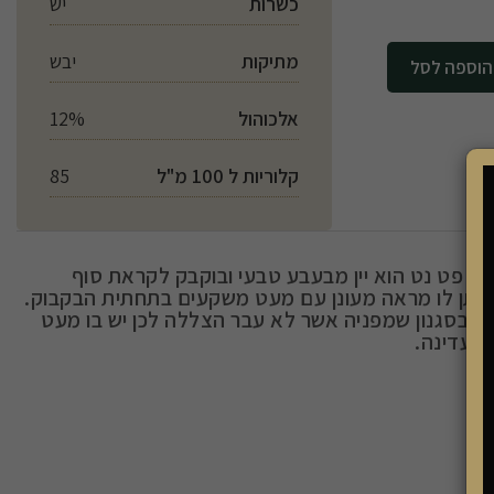
כשרות
יש
מתיקות
יבש
לסל
אלכוהול
12%
קלוריות ל 100 מ"ל
85
petillan -תסיסה טיבעית. יפו פט נט הוא יין מבעבע טבעי ובוקבק לקראת סוף
ותן לו מראה מעונן עם מעט משקעים בתחתית הבקבוק.
וגז בסגנון שמפניה אשר לא עבר הצללה לכן יש בו מעט
ת עדינה.