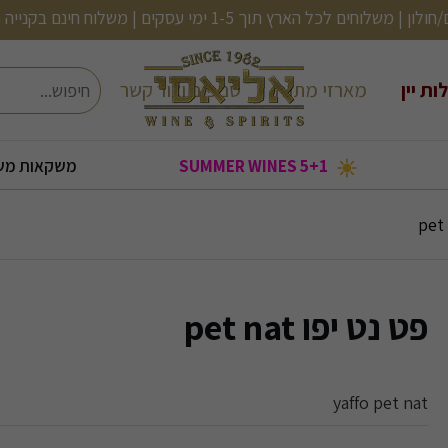
ם | משלוח חינם בקנייה מעל 499 (לא כולל בירות, שתיה קלה ועוד)
חיפוש
ות יין
מארזי מתנה
סניפים וצור קשר
5+1 SUMMER WINES
משקאות מש
בעולם
בקבוקי אלכוהול קטנים
2 יינות ב120
שמן זית/ אנטיפסטי
אורטיז- מעדני דגים
קוקטיילים מוכנים
2 יינות ב-150
פט נט יפו pet nat
yaffo pet nat