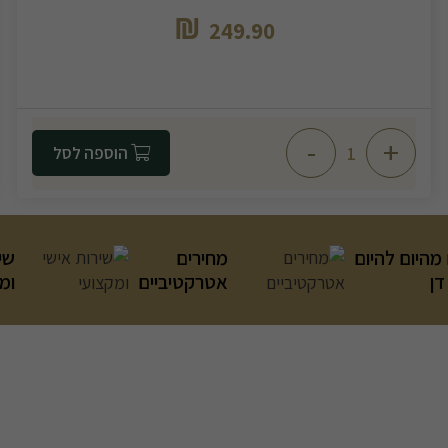
₪
249.90
-
+
הוספה לסל
מהיום להיום
מחירים
שי
דן
אטרקטיביים
ומ