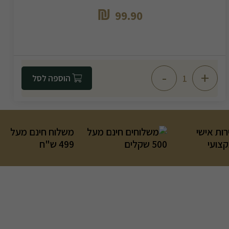
₪
99.90
-
+
הוספה לסל
רות אישי
משלוח חינם מעל
קצועי
499 ש"ח