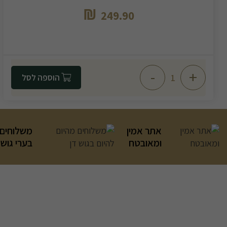
₪
249.90
-
+
הוספה לסל
אתר אמין
משלוחים 
ומאובטח
בערי גוש 