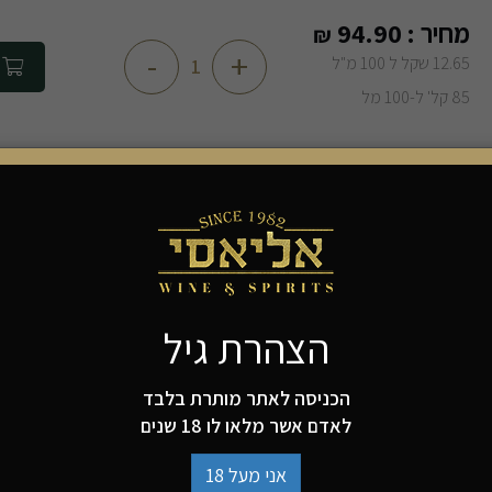
מחיר :
94.90
₪
-
+
12.65 שקל ל 100 מ"ל
הוספה 
85 קל' ל-100 מל
מקור השם פט נט t naturel
התסיסה וסיים את תהליך התסיסה הטבעי בבקבוק, מה שנ
יין פירותי ורענן ללא תוספות וחומרים משמרים. שרדונה מ
הצהרת גיל
עכירות בגלל שאריות הפרי. טעמי פרי מודגשים עם מתיקו
אלכוהול: 12%
הכניסה לאתר מותרת בלבד
הרכב זני: שרדונה ומעט סוביניון בלאן
לאדם אשר מלאו לו 18 שנים
למה להזמין מאיתנו?
אני מעל 18