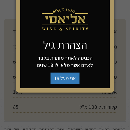
להזמנה
ארץ ייצור
ספרד
הצהרת גיל
נפח
750 מל'
הכניסה לאתר מותרת בלבד
כשרות
יש
לאדם אשר מלאו לו 18 שנים
מתיקות
יבש
אני מעל 18
אלכוהול
13%
קלוריות ל 100 מ"ל
85
הריוחה הכשר החדש בישראל ויניה הרמוסה סלקסיון של יקב