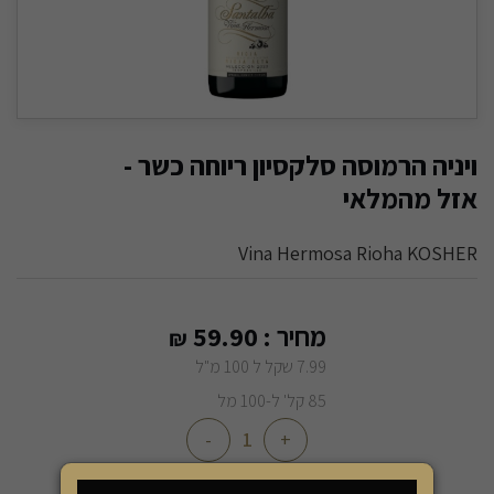
ויניה הרמוסה סלקסיון ריוחה כשר -
אזל מהמלאי
Vina Hermosa Rioha KOSHER
מחיר :
59.90
₪
7.99 שקל ל 100 מ"ל
85 קל' ל-100 מל
-
+