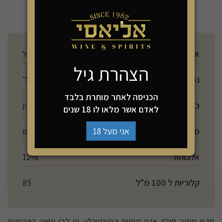
להזמנה
ארץ ייצור
פורטוגל
הצהרת גיל
נפח
750 מל'
הכניסה לאתר מותרת בלבד
כשרות
אין
לאדם אשר מלאו לו 18 שנים
מתיקות
חצי יבש
אני מעל 18
אלכוהול
12%
קלוריות ל 100 מ"ל
85
חדש מיקב סילק אנס ספייס הפורטוגלי- יין לבן עשיר בארומות